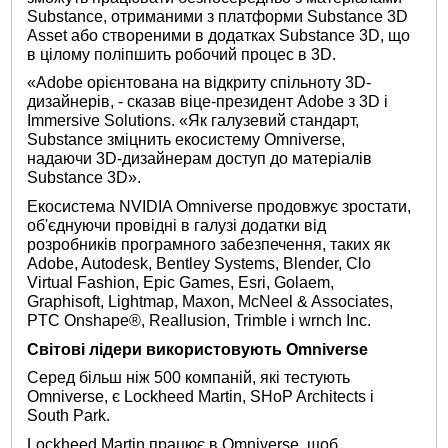
Substance, отриманими з платформи Substance 3D
Asset або створеними в додатках Substance 3D, що
в цілому поліпшить робочий процес в 3D.
«Adobe орієнтована на відкриту спільноту 3D-
дизайнерів, - сказав віце-президент Adobe з 3D і
Immersive Solutions. «Як галузевий стандарт,
Substance зміцнить екосистему Omniverse,
надаючи 3D-дизайнерам доступ до матеріалів
Substance 3D».
Екосистема NVIDIA Omniverse продовжує зростати,
об'єднуючи провідні в галузі додатки від
розробників програмного забезпечення, таких як
Adobe, Autodesk, Bentley Systems, Blender, Clo
Virtual Fashion, Epic Games, Esri, Golaem,
Graphisoft, Lightmap, Maxon, McNeel & Associates,
PTC Onshape®, Reallusion, Trimble і wrnch Inc.
Світові лідери використовують
Omniverse
Серед більш ніж 500 компаній, які тестують
Omniverse, є Lockheed Martin, SHoP Architects і
South Park.
Lockheed Martin працює в Omniverse, щоб