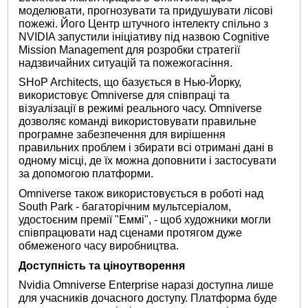
моделювати, прогнозувати та придушувати лісові
пожежі. Його Центр штучного інтелекту спільно з
NVIDIA запустили ініціативу під назвою Cognitive
Mission Management для розробки стратегії
надзвичайних ситуацій та пожежогасіння.
SHoP Architects, що базується в Нью-Йорку,
використовує Omniverse для співпраці та
візуалізації в режимі реального часу. Omniverse
дозволяє команді використовувати правильне
програмне забезпечення для вирішення
правильних проблем і збирати всі отримані дані в
одному місці, де їх можна доповнити і застосувати
за допомогою платформи.
Omniverse також використовується в роботі над
South Park - багаторічним мультсеріалом,
удостоєним премії "Еммі", - щоб художники могли
співпрацювати над сценами протягом дуже
обмеженого часу виробництва.
Доступність та ціноутворення
Nvidia Omniverse Enterprise наразі доступна лише
для учасників дочасного доступу. Платформа буде