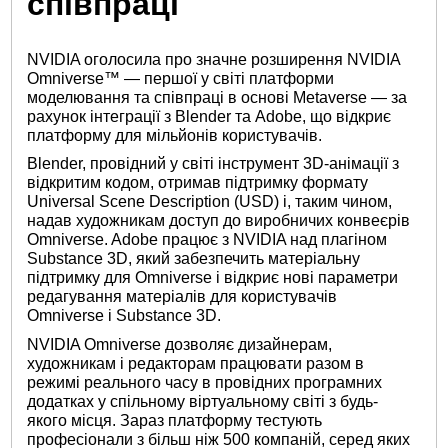
співпраці
NVIDIA оголосила про значне розширення NVIDIA
Omniverse™ — першої у світі платформи
моделювання та співпраці в основі Metaverse — за
рахунок інтеграції з Blender та Adobe, що відкриє
платформу для мільйонів користувачів.
Blender, провідний у світі інструмент 3D-анімації з
відкритим кодом, отримав підтримку формату
Universal Scene Description (USD) і, таким чином,
надав художникам доступ до виробничих конвеєрів
Omniverse. Adobe працює з NVIDIA над плагіном
Substance 3D, який забезпечить матеріальну
підтримку для Omniverse і відкриє нові параметри
редагування матеріалів для користувачів
Omniverse і Substance 3D.
NVIDIA Omniverse дозволяє дизайнерам,
художникам і редакторам працювати разом в
режимі реального часу в провідних програмних
додатках у спільному віртуальному світі з будь-
якого місця. Зараз платформу тестують
професіонали з більш ніж 500 компаній, серед яких