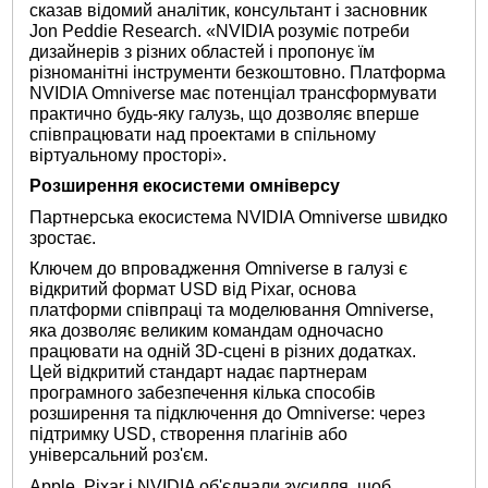
сказав відомий аналітик, консультант і засновник
Jon Peddie Research. «NVIDIA розуміє потреби
дизайнерів з різних областей і пропонує їм
різноманітні інструменти безкоштовно. Платформа
NVIDIA Omniverse має потенціал трансформувати
практично будь-яку галузь, що дозволяє вперше
співпрацювати над проектами в спільному
віртуальному просторі».
Розширення екосистеми
омніверсу
Партнерська екосистема NVIDIA Omniverse швидко
зростає.
Ключем до впровадження Omniverse в галузі є
відкритий формат USD від Pixar, основа
платформи співпраці та моделювання Omniverse,
яка дозволяє великим командам одночасно
працювати на одній 3D-сцені в різних додатках.
Цей відкритий стандарт надає партнерам
програмного забезпечення кілька способів
розширення та підключення до Omniverse: через
підтримку USD, створення плагінів або
універсальний роз'єм.
Apple, Pixar і NVIDIA об'єднали зусилля, щоб