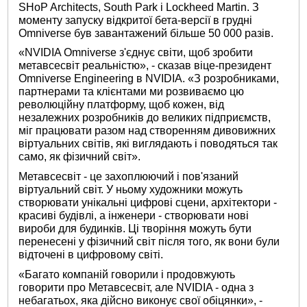
SHoP Architects, South Park і Lockheed Martin. З
моменту запуску відкритої бета-версії в грудні
Omniverse був завантажений більше 50 000 разів.
«NVIDIA Omniverse з'єднує світи, щоб зробити
метавсесвіт реальністю», - сказав віце-президент
Omniverse Engineering в NVIDIA. «З розробниками,
партнерами та клієнтами ми розвиваємо цю
революційну платформу, щоб кожен, від
незалежних розробників до великих підприємств,
міг працювати разом над створенням дивовижних
віртуальних світів, які виглядають і поводяться так
само, як фізичний світ».
Метавсесвіт - це захоплюючий і пов'язаний
віртуальний світ. У ньому художники можуть
створювати унікальні цифрові сцени, архітектори -
красиві будівлі, а інженери - створювати нові
вироби для будинків. Ці творіння можуть бути
перенесені у фізичний світ після того, як вони були
відточені в цифровому світі.
«Багато компаній говорили і продовжують
говорити про Метавсесвіт, але NVIDIA - одна з
небагатьох, яка дійсно виконує свої обіцянки», -