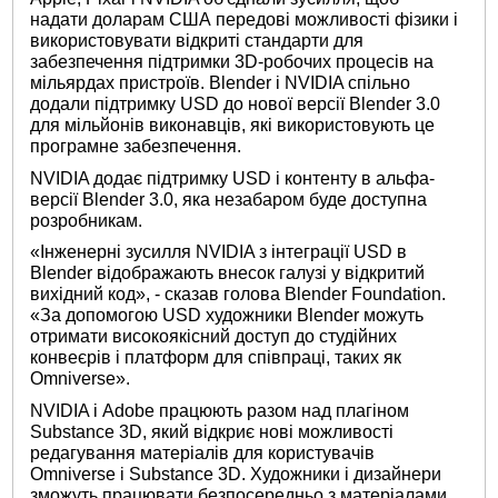
надати доларам США передові можливості фізики і
використовувати відкриті стандарти для
забезпечення підтримки 3D-робочих процесів на
мільярдах пристроїв. Blender і NVIDIA спільно
додали підтримку USD до нової версії Blender 3.0
для мільйонів виконавців, які використовують це
програмне забезпечення.
NVIDIA додає підтримку USD і контенту в альфа-
версії Blender 3.0, яка незабаром буде доступна
розробникам.
«Інженерні зусилля NVIDIA з інтеграції USD в
Blender відображають внесок галузі у відкритий
вихідний код», - сказав голова Blender Foundation.
«За допомогою USD художники Blender можуть
отримати високоякісний доступ до студійних
конвеєрів і платформ для співпраці, таких як
Omniverse».
NVIDIA і Adobe працюють разом над плагіном
Substance 3D, який відкриє нові можливості
редагування матеріалів для користувачів
Omniverse і Substance 3D. Художники і дизайнери
зможуть працювати безпосередньо з матеріалами