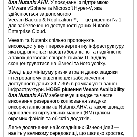
для Nutanix AHV
. У поєднанні з підтримкою
VMware vSphere та Microsoft Hyper-V, яка
здійснюється за допомогою
Veeam Backup & Replication™, — це рішення № 1
для забезпечення доступності даних Nutanix
Enterprise Cloud.
Veeam та Nutanix спільно пропонують
високодоступну гіперконвергентну інфраструктуру,
яка відрізняється масштабованістю та надійністю,
а також дозволяє співробітникам ІТ-відділу
сконцентруватися на бізнесі та його успіху.
Зведіть до мінімуму ризик втрати даних завдяки
інтегрованому рішенню для забезпечення
доступності даних 24.7.365 в рамках усієї вашої
інфраструктури.
НОВЕ рішення Veeam Availability
для Nutanix AHV
забезпечує швидке та часте
виконання резервного копіювання завдяки
використанню знімків Nutanix AHV, а також швидке
відновлення віртуальних машин (ВМ) цілком,
окремих файлів та об'єктів додатків.
Легке досягнення найскладніших бізнес-цілей —
навіть у великому середовищі, що швидко зростає,