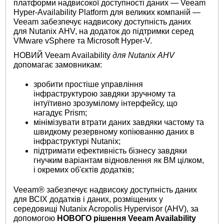
платформи надвисокої доступності даних — Veeam
Hyper-Availability Platform для великих компаній —
Veeam забезпечує надвисоку доступність даних
для Nutanix AHV, на додаток до підтримки серед
VMware vSphere та Microsoft Hyper‑V.
НОВИЙ Veeam Availability
для Nutanix AHV
допомагає замовникам:
зробити простіше управління
інфраструктурою завдяки зручному та
інтуїтивно зрозумілому інтерфейсу, що
нагадує Prism;
мінімізувати втрати даних завдяки частому та
швидкому резервному копіюванню даних в
інфраструктурі Nutanix;
підтримати ефективність бізнесу завдяки
гнучким варіантам відновлення як ВМ цілком,
і окремих об'єктів додатків;
Veeam® забезпечує надвисоку доступність даних
для ВСІХ додатків і даних, розміщених у
середовищі Nutanix Acropolis Hypervisor (AHV), за
допомогою
НОВОГО рішення Veeam Availability