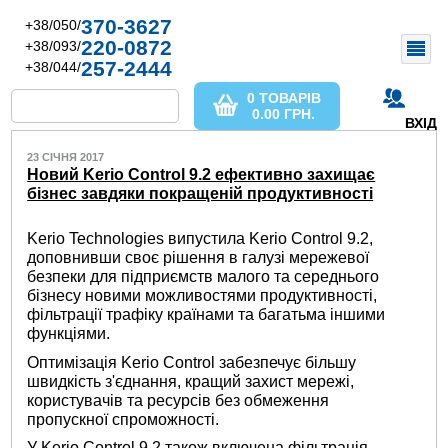
370-3627
+38/050/
220-0872
+38/093/
257-2444
+38/044/
0 ТОВАРІВ
0.00
ГРН.
ВХІД
23 СІЧНЯ 2017
Новий Kerio Control 9.2 ефективно захищає
бізнес завдяки покращеній продуктивності
Kerio Technologies випустила Kerio Control 9.2,
доповнивши своє рішення в галузі мережевої
безпеки для підприємств малого та середнього
бізнесу новими можливостями продуктивності,
фільтрації трафіку країнами та багатьма іншими
функціями.
Оптимізація Kerio Control забезпечує більшу
швидкість з'єднання, кращий захист мережі,
користувачів та ресурсів без обмеження
пропускної спроможності.
У Kerio Control 9.2 також включена фільтрація