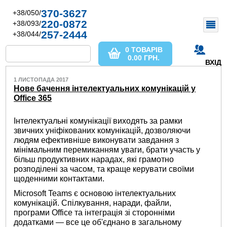
370-3627
+38/050/
220-0872
+38/093/
257-2444
+38/044/
0 ТОВАРІВ
0.00
ГРН.
ВХІД
1 ЛИСТОПАДА 2017
Нове бачення інтелектуальних комунікацій у
Office 365
Інтелектуальні комунікації виходять за рамки
звичних уніфікованих комунікацій, дозволяючи
людям ефективніше виконувати завдання з
мінімальним перемиканням уваги, брати участь у
більш продуктивних нарадах, які грамотно
розподілені за часом, та краще керувати своїми
щоденними контактами.
Microsoft Teams є основою інтелектуальних
комунікацій. Спілкування, наради, файли,
програми Office та інтеграція зі сторонніми
додатками — все це об'єднано в загальному