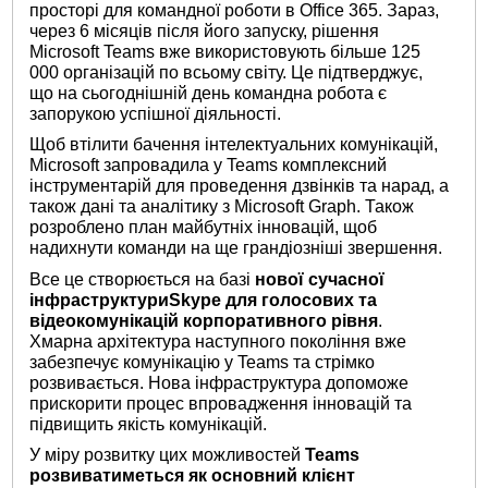
просторі для командної роботи в Office 365. Зараз,
через 6 місяців після його запуску, рішення
Microsoft Teams вже використовують більше 125
000 організацій по всьому світу. Це підтверджує,
що на сьогоднішній день командна робота є
запорукою успішної діяльності.
Щоб втілити бачення інтелектуальних комунікацій,
Microsoft запровадила у Teams комплексний
інструментарій для проведення дзвінків та нарад, а
також дані та аналітику з Microsoft Graph. Також
розроблено план майбутніх інновацій, щоб
надихнути команди на ще грандіозніші звершення.
Все це створюється на базі
нової сучасної
інфраструктури
Skype
для голосових та
відеокомунікацій корпоративного рівня
.
Хмарна архітектура наступного покоління вже
забезпечує комунікацію у Teams та стрімко
розвивається. Нова інфраструктура допоможе
прискорити процес впровадження інновацій та
підвищить якість комунікацій.
У міру розвитку цих можливостей
Teams
розвиватиметься як основний клієнт