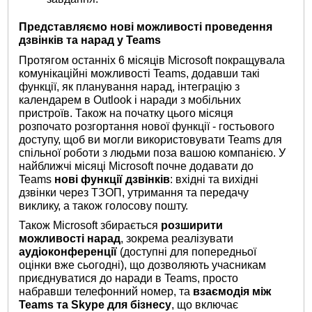
Представляємо нові можливості проведення
дзвінків та нарад у
Teams
Протягом останніх 6 місяців Microsoft покращувала
комунікаційні можливості Teams, додавши такі
функції, як планування нарад, інтеграцію з
календарем в Outlook і наради з мобільних
пристроїв. Також на початку цього місяця
розпочато розгортання нової функції - гостьового
доступу, щоб ви могли використовувати Teams для
спільної роботи з людьми поза вашою компанією. У
найближчі місяці Microsoft почне додавати до
Teams
нові функції дзвінків
: вхідні та вихідні
дзвінки через ТЗОП, утримання та передачу
виклику, а також голосову пошту.
Також Microsoft збирається
розширити
можливості нарад
, зокрема реалізувати
аудіоконференції
(доступні для попередньої
оцінки вже сьогодні), що дозволяють учасникам
приєднуватися до наради в Teams, просто
набравши телефонний номер, та
взаємодія між
Teams
та
Skype
для бізнесу
, що включає