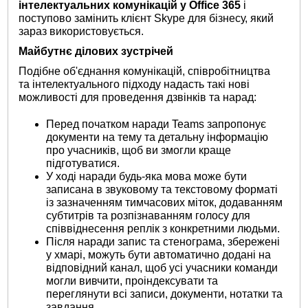
інтелектуальних комунікацій у
Office
365
і
поступово замінить клієнт Skype для бізнесу, який
зараз використовується.
Майбутнє ділових зустрічей
Подібне об'єднання комунікацій, співробітництва
та інтелектуального підходу надасть такі нові
можливості для проведення дзвінків та нарад:
Перед початком наради Teams запропонує
документи на тему та детальну інформацію
про учасників, щоб ви змогли краще
підготуватися.
У ході наради будь-яка мова може бути
записана в звуковому та текстовому форматі
із зазначенням тимчасових міток, додаванням
субтитрів та розпізнаванням голосу для
співвіднесення реплік з конкретними людьми.
Після наради запис та стенограма, збережені
у хмарі, можуть бути автоматично додані на
відповідний канал, щоб усі учасники команди
могли вивчити, проіндексувати та
переглянути всі записи, документи, нотатки та
завдання.