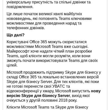
універсальну присутність та спільні дзвінки та
повідомлення.
Це лише початок великої хвилі майбутніх
нововведень, які поповнять Teams ключовими
можливостями для проведення нарад та
телефонних дзвінків.
Що далі?
Користувачі Office 365 можуть скористатися
можливостями Microsoft Teams вже сьогодні.
Майкрософт хоче надати чіткий план розробки
Teams, щоб клієнти могли розуміти, коли вони
зможуть почати використовувати Teams для своїх
цілей.
Microsoft продовжить підтримку Skype для бізнесу у
складі Office 365 та локально встановлених версій
Skype для бізнесу Server. Для тих клієнтів, які поки
не готові перенести свої УВАТС та
відеоконференції у хмару, Microsoft випустить
нову
версію
Skype
для бізнесу
Server
, вихід якої
очікується у другій половині 2018 року.
Клієнти Microsoft Teams та Skype для бізнесу