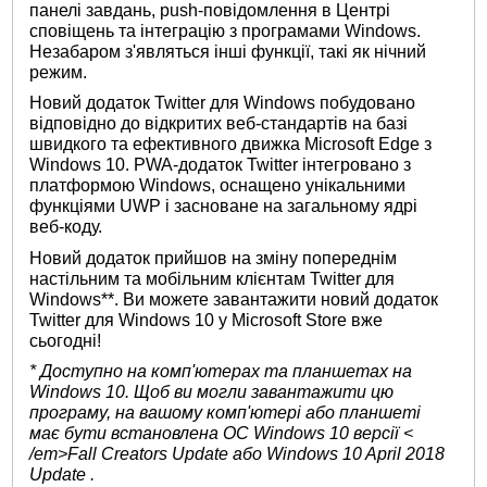
панелі завдань, push-повідомлення в Центрі
сповіщень та інтеграцію з програмами Windows.
Незабаром з'являться інші функції, такі як нічний
режим.
Новий додаток Twitter для Windows побудовано
відповідно до відкритих веб-стандартів на базі
швидкого та ефективного движка Microsoft Edge з
Windows 10. PWA-додаток Twitter інтегровано з
платформою Windows, оснащено унікальними
функціями UWP і засноване на загальному ядрі
веб-коду.
Новий додаток прийшов на зміну попереднім
настільним та мобільним клієнтам Twitter для
Windows**. Ви можете завантажити новий додаток
Twitter для Windows 10 у Microsoft Store вже
сьогодні!
* Доступно на комп'ютерах та планшетах на
Windows 10. Щоб ви могли завантажити цю
програму, на вашому комп'ютері або планшеті
має бути встановлена ​​ОС
Windows 10 версії <
/em>
Fall
Creators
Update або
Windows 10
April 2018
Update .