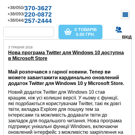
370-3627
+38/050/
220-0872
+38/093/
257-2444
+38/044/
0 ТОВАРІВ
0.00
ГРН.
ВХІД
3 ТРАВНЯ 2018
Нова програма Twitter для Windows 10 доступна
в Microsoft Store
Май розпочався з гарної новини. Тепер ви
можете завантажити
кардинально оновлений
додаток Twitter для Windows 10 у Microsoft Store.
Новий додаток Twitter для Windows 10 став
кращим, ніж усі колишні версії. У ньому є функції,
які подобаються користувачам Twitter, такі як довгі
твіти, вкладка Explore для пошуку тем за
інтересами та можливість додавати твіти до
закладок для подальшого читання. Нова програма
підтримує унікальні функції Windows, включаючи
оновлений інтерфейс з можливістю закріплення на