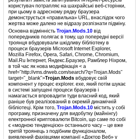
користувач потрапляє на шахрайські веб-сторінки,
при цьому в адресному рядку браузера
демонструється «правильна» URL, внаслідок чого
жертва може далеко не відразу розпізнати підміну.
Основна відмінність
Trojan.Mods.10
від
попередників полягає в тому, що попередні версії
троянця вбудовували шкідливу бібліотеку в
процеси браузерів Microsoft Internet Explorer,
Mozilla Firefox, Opera, Safari, Chrome, Chromium,
Mail.Ru Інтернет, Яндекс.Браузер, Рамблер Ніхром,
в той час як нова модифікація < a
href="http://vms.drweb.com/search/?q=Trojan.Mods"
target="_blank">
Trojan.Mods
вбудовує свій
компонент у процес explorer. exe, який потім шукає
в системі запущені процеси браузерів і
намагається впровадити туди власний код, який
раніше був реалізований в окремій динамічній
бібліотеці. Крім того,
Trojan.Mods.10
містить у собі
програму, призначену для видобутку (майнінгу)
електронної криптовалюти Bitcoin, що саме по собі
є «модною тенденцією» останнього часу – це вже
третій троянець з подібним функціоналом,
виявлений фахівцями компанії «Доктор Веб» у