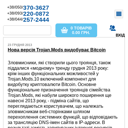
370-3627
+38/050/
220-0872
+38/093/
257-2444
+38/044/
0 ТОВАРІВ
0.00
ГРН.
ВХІД
23 ГРУДНЯ 2013
Нова версія Trojan.Mods видобуває Bitcoin
Зловмисники, які створили цього троянця, також
піддалися «модному» тренду грудня 2013 року:
крім інших функціональних можливостей у
Trojan.Mods.10 включений компонент для
видобутку криптовалюти Bitcoin. Основне
функціональне призначення троянців сімейства
Trojan.Mods, які набули широкого поширення ще
навесні 2013 року, - підміна сайтів, що
переглядаються користувачем, що належать
зловмисникам веб-сторінками шляхом
перехоплення системних функцій, що відповідають
за трансляцію DNS-імен сайтів в IP-адреси. В
результаті замість запитуваних інтернет-ресурсів