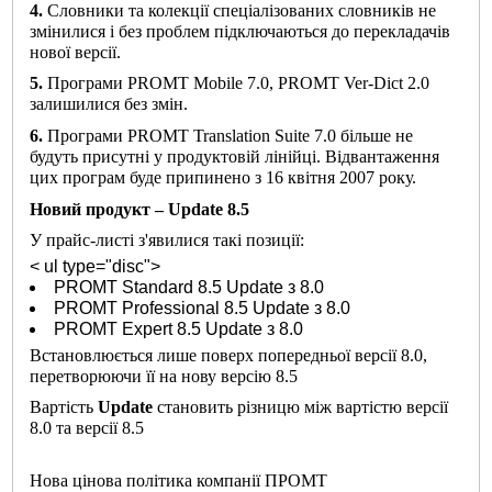
4.
Словники та колекції спеціалізованих словників не
змінилися і без проблем підключаються до перекладачів
нової версії.
5
.
Програми
PROMT Mobile 7.0, PROMT Ver-Dict 2.0
залишилися без змін
.
6.
Програми
PROMT Translation Suite 7.0
більше не
будуть присутні у продуктовій лінійці. Відвантаження
цих програм буде припинено з 16 квітня 2007 року.
Новий продукт – Update 8.5
У прайс-листі з'явилися такі позиції:
< ul type="disc">
PROMT Standard 8.5 Update з 8.0
PROMT Professional 8.5 Update з 8.0
PROMT Expert 8.5 Update з 8.0
Встановлюється лише поверх попередньої версії 8.0,
перетворюючи її на нову версію 8.5
Вартість
Update
становить різницю між вартістю версії
8.0 та версії 8.5
Нова цінова політика компанії ПРОМТ