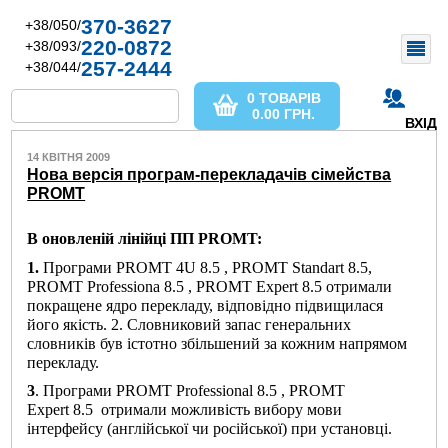
370-3627
+38/050/
220-0872
+38/093/
257-2444
+38/044/
0 ТОВАРІВ
0.00
ГРН.
ВХІД
14 КВІТНЯ 2009
Нова версія програм-перекладачів сімейства
PROMT
В оновленій лінійці ПП PROMT:
1.
Програми PROMT 4U 8.5 , PROMT Standart 8.5,
PROMT Professiona 8.5 , PROMT Expert 8.5 отримали
покращене ядро ​​перекладу, відповідно підвищилася
його якість. 2. Словниковий запас генеральних
словників був істотно збільшений за кожним напрямом
перекладу.
3
. Програми PROMT Professional 8.5 , PROMT
Expert 8.5 отримали можливість вибору мови
інтерфейсу (англійської чи російської) при установці.