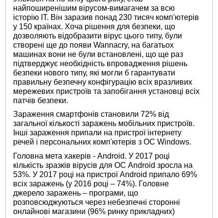
найпоширенішим вірусом-вимагачем за всю
історію ІТ. Він заразив понад 230 тисяч комп'ютерів
у 150 країнах. Хоча рішення для безпеки, що
дозволяють відобразити вірус цього типу, були
створені ще до появи Wannacry, на багатьох
машинах вони не були встановлені, що ще раз
підтверджує необхідність впровадження рішень
безпеки нового типу, які могли б гарантувати
правильну безпечну конфігурацію всіх вразливих
мережевих пристроїв та запобігання установці всіх
патчів безпеки.
Зараження смартфонів становили 72% від
загальної кількості заражень мобільних пристроїв.
Інші зараження припали на пристрої інтернету
речей і персональних комп'ютерів з ОС Windows.
Головна мета хакерів - Android. У 2017 році
кількість зразків вірусів для ОС Android зросла на
53%. У 2017 році на пристрої Android припало 69%
всіх заражень (у 2016 році – 74%). Головне
джерело заражень – програми, що
розповсюджуються через небезпечні сторонні
онлайнові магазини (96% ринку прикладних)