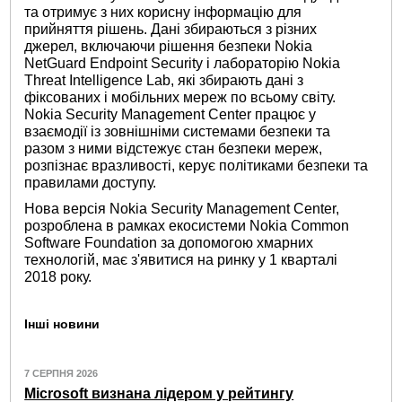
та отримує з них корисну інформацію для
прийняття рішень. Дані збираються з різних
джерел, включаючи рішення безпеки Nokia
NetGuard Endpoint Security і лабораторію Nokia
Threat Intelligence Lab, які збирають дані з
фіксованих і мобільних мереж по всьому світу.
Nokia Security Management Center працює у
взаємодії із зовнішніми системами безпеки та
разом з ними відстежує стан безпеки мереж,
розпізнає вразливості, керує політиками безпеки та
правилами доступу.
Нова версія Nokia Security Management Center,
розроблена в рамках екосистеми Nokia Common
Software Foundation за допомогою хмарних
технологій, має з'явитися на ринку у 1 кварталі
2018 року.
Інші новини
7 СЕРПНЯ 2026
Microsoft визнана лідером у рейтингу