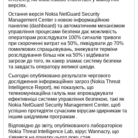
версіях.
Остання версія Nokia NetGuard Security
Management Center з новою інформаційною
панеллю (dashboard) та автоматичним механізмом
управління процесами безпеки дає можливість
операторам розслідувати 100% сигналів тривоги
при скороченні витрат на 50%, ліквідувати до 70%
помилкових спрацьовувань, знижувати терміни
розслідування більш ніж на 50% і відбивати
загрози до того, як хакер зламає систему безпеки
та завдасть оператору великої шкоди.
Сьогодні опубліковано результати чергового
дослідження інформаційних загроз (Nokia Threat
Intelligence Report), які показують, що
телекомунікаційна галузь має впроваджувати
ефективніші системи управління безпекою, такі як
Nokia NetGuard Security Management Center, щоб
успішно протидіяти сучасним вірусам-здирникам та
іншим шкідливим програмам .
Відповідно до звіту, опублікованого лабораторією
Nokia Threat Intelligence Lab, вірус Wannacry, що
з'явився на початку цього року, став