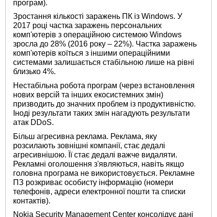
програм).
Зростання кількості заражень ПК із Windows. У
2017 році частка заражень персональних
комп'ютерів з операційною системою Windows
зросла до 28% (2016 року – 22%). Частка заражень
комп'ютерів коїться з іншими операційними
системами залишається стабільною лише на рівні
близько 4%.
Нестабільна робота програм (через встановлення
нових версій та інших екосистемних змін)
призводить до значних проблем із продуктивністю.
Іноді результати таких змін нагадують результати
атак DDoS.
Більш агресивна реклама. Реклама, яку
розсилають зовнішні компанії, стає дедалі
агресивнішою. Її стає дедалі важче видаляти.
Рекламні оголошення з'являються, навіть якщо
головна програма не використовується. Рекламне
ПЗ розкриває особисту інформацію (номери
телефонів, адреси електронної пошти та списки
контактів).
Nokia Security Management Center консолідує дані