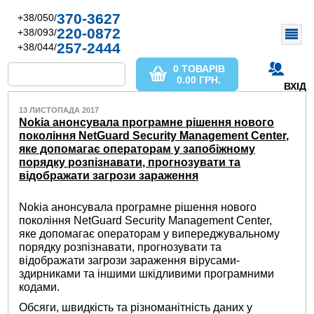
370-3627
+38/050/
220-0872
+38/093/
257-2444
+38/044/
0 ТОВАРІВ
0.00
ГРН.
ВХІД
13 ЛИСТОПАДА 2017
Nokia анонсувала програмне рішення нового
покоління NetGuard Security Management Center,
яке допомагає операторам у запобіжному
порядку розпізнавати, прогнозувати та
відображати загрози зараження
Nokia анонсувала програмне рішення нового
покоління NetGuard Security Management Center,
яке допомагає операторам у випереджувальному
порядку розпізнавати, прогнозувати та
відображати загрози зараження вірусами-
здирниками та іншими шкідливими програмними
кодами.
Обсяги, швидкість та різноманітність даних у