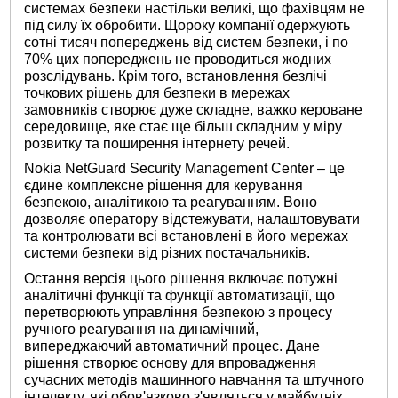
системах безпеки настільки великі, що фахівцям не
під силу їх обробити. Щороку компанії одержують
сотні тисяч попереджень від систем безпеки, і по
70% цих попереджень не проводиться жодних
розслідувань. Крім того, встановлення безлічі
точкових рішень для безпеки в мережах
замовників створює дуже складне, важко кероване
середовище, яке стає ще більш складним у міру
розвитку та поширення інтернету речей.
Nokia NetGuard Security Management Center – це
єдине комплексне рішення для керування
безпекою, аналітикою та реагуванням. Воно
дозволяє оператору відстежувати, налаштовувати
та контролювати всі встановлені в його мережах
системи безпеки від різних постачальників.
Остання версія цього рішення включає потужні
аналітичні функції та функції автоматизації, що
перетворюють управління безпекою з процесу
ручного реагування на динамічний,
випереджаючий автоматичний процес. Дане
рішення створює основу для впровадження
сучасних методів машинного навчання та штучного
інтелекту, які обов'язково з'являться у майбутніх