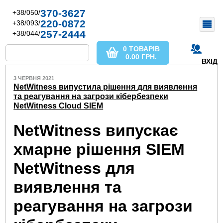
370-3627
+38/050/
220-0872
+38/093/
257-2444
+38/044/
0 ТОВАРІВ
0.00
ГРН.
ВХІД
3 ЧЕРВНЯ 2021
NetWitness випустила рішення для виявлення
та реагування на загрози кібербезпеки
NetWitness Cloud SIEM
NetWitness випускає
хмарне рішення SIEM
NetWitness для
виявлення та
реагування на загрози