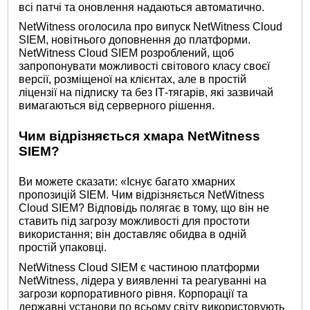
всі патчі та оновлення надаються автоматично.
NetWitness оголосила про випуск NetWitness Cloud
SIEM, новітнього доповнення до платформи.
NetWitness Cloud SIEM розроблений, щоб
запропонувати можливості світового класу своєї
версії, розміщеної на клієнтах, але в простій
ліцензії на підписку та без ІТ-тягарів, які зазвичай
вимагаються від серверного рішення.
Чим відрізняється хмара NetWitness
SIEM?
Ви можете сказати: «Існує багато хмарних
пропозицій SIEM. Чим відрізняється NetWitness
Cloud SIEM? Відповідь полягає в тому, що він не
ставить під загрозу можливості для простоти
використання; він доставляє обидва в одній
простій упаковці.
NetWitness Cloud SIEM є частиною платформи
NetWitness, лідера у виявленні та реагуванні на
загрози корпоративного рівня. Корпорації та
державні установи по всьому світу використовують