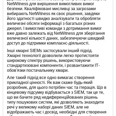
NetWitness для вирішення вимогливих вимог
безпеки. Кваліфіковані мисливці за загрозами
вибирають NetWitness як своє рішення, завдяки
його здатності швидко аналізувати та обробляти
величезні обсяги інформації з багатьох різних
джерел. І вимогливі команди з дотримання вимог
вже давно залежать від NetWitness для зберігання
величезної кількості даних, забезпечуючи швидкий
доступ до підтримки комплаєнс-діяльності.
Інші хмарні SIEMs застосували інший підхід.
Хмарні технології дозволили легко протистояти
широкому спектру рішень, використовуючи
стандартизовані компоненти, і розвантажити ІТ-
обов'язки постачальнику хмари.
Але такий підхід все одно вимагає створення
прикладної цінності. Як вам скаже будь-який
розробник, для цього потрібен час та ітерація. Що в
кінцевому підсумку відбувається з SIEM, так це те,
що ви бачите ряд недиференційованих рішень
типу пошукових систем, які дозволяють знаходити
речі у великому наборі даних SIEM, але не
відображають час і досвід, необхідні для створення