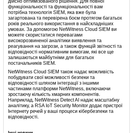
дійсно оптимізованого рішення. Для повної
функціональності та функціональності вам
потрібна технологія SIEM, яка вже була
загартована та перевірена боєм протягом багатьох
років реального використання в найскладніших
умовах. За допомогою NetWitness Cloud SIEM ви
можете скористатися перевагами
високорозвиненої аналітики виявлення та
реагування на загрози, а також функцій звітності та
відповідності нормативним вимогам, які все ще
залишаються майбутніми для багатьох
постачальників SIEM.
NetWitness Cloud SIEM також надає можливість
побудувати свої можливості безпеки та
відповідності шляхом інтеграції з іншими
частинами платформи NetWitness, включаючи
зростаючу кількість хмарних компонентів.
Наприклад, NetWitness Detect AI надає масштабну
аналітику, а RSA IoT Security Monitor додає пристрої
Інтернету речей у ваші процеси кібербезпеки та
відповідності.
Інші новини