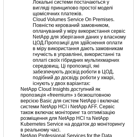
Локальні системи постачаються у
вигляді принципово простої моделі
щомісячних платежів.
Cloud Volumes Service On Premises.
Повністю керований замовником,
оплачуваний у міру використання сервіс
NetApp для зберігання даних у власному
ЦОД.Пропозиції для здійснення оплати
в міру використання дають замовникам
гнучкість в управлінні, використанні та
оплаті своїх гібридних мультихмарних
середовищ. Ці пропозиції, які
забезпечують досвід роботи в ЦОД,
подібний до досвіду. роботи у хмарі,
існують у двох варіантах:
NetApp Cloud Insights доступний як
пропозиція «freemium» з безкоштовною
версією Basic для систем NetApp і включає
системи NetApp HCI і NetApp AFF. Сервіс
також включає моніторинг та оптимізацію
розміщення для NetApp HCI та NetApp
Kubernetes Service на додаток до моніторингу
в реальному часі.
NetApp Professional Services for the Data