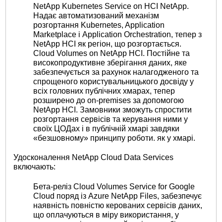
NetApp Kubernetes Service on HCI NetApp.
Надає автоматизований механізм
розгортання Kubernetes, Application
Marketplace і Application Orchestration, тепер з
NetApp HCI як регіон, що розгортається.
Cloud Volumes on NetApp HCI. Постійне та
високопродуктивне зберігання даних, яке
забезпечується за рахунок налагодженого та
спрощеного користувальницького досвіду у
всіх головних публічних хмарах, тепер
розширено до on-premises за допомогою
NetApp HCI. Замовники зможуть спростити
розгортання сервісів та керування ними у
своїх ЦОДах і в публічній хмарі завдяки
«безшовному» принципу роботи. як у хмарі.
Удосконалення NetApp Cloud Data Services
включають:
Бета-реліз Cloud Volumes Service for Google
Cloud поряд із Azure NetApp Files, забезпечує
наявність повністю керованих сервісів даних,
що оплачуються в міру використання, у