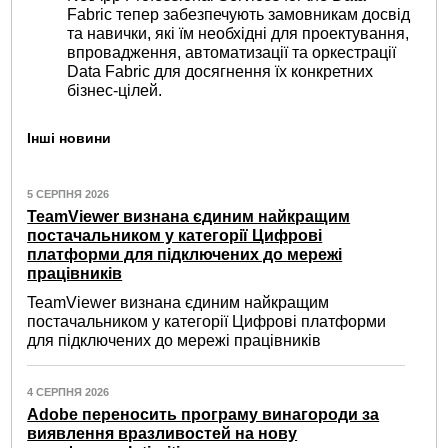
Fabric тепер забезпечують замовникам досвід
та навички, які їм необхідні для проектування,
впровадження, автоматизації та оркестрації
Data Fabric для досягнення їх конкретних
бізнес-цілей.
Інші новини
5 СЕРПНЯ 2026
TeamViewer визнана єдиним найкращим
постачальником у категорії Цифрові
платформи для підключених до мережі
працівників
TeamViewer визнана єдиним найкращим
постачальником у категорії Цифрові платформи
для підключених до мережі працівників
4 СЕРПНЯ 2026
Adobe переносить програму винагороди за
виявлення вразливостей на нову