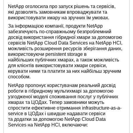
NetApp оголосила про запуск рішень та сервісів,
які дозволять замовникам впроваджувати та
використовувати хмару на зручних їм умовах.
За інформацією компанії, продукти NetApp
забезпечують по-справжньому безпроблемний
досвід використання гібридної хмари за допомогою
сервісів NetApp Cloud Data Services на NetApp HCI,
можливість розширення ресурсів зберігання даних,
використовуючи persistent storage в
найбільших публічних хмарах, а також можливість
для клієнтів використовувати хмари сервіси,
керувати ними та платити за них найбільш зручним
способом.
NetApp пропонує користувачам реальний досвід
роботи в гібридному мультихмарі за допомогою
узгодженої моделі споживання послуг у публічних
хмарах та ЦОДах. Тепер замовники можуть
спростити ефективне отримання infrastructure-as-a-
service в ЦОДах і швидше надавати сервіси
та додатки за допомогою NetApp Cloud Data
Services на NetApp HCI, включаючи: