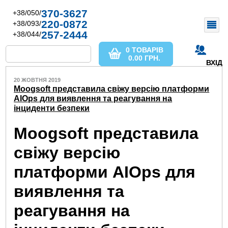
370-3627
+38/050/
220-0872
+38/093/
257-2444
+38/044/
0 ТОВАРІВ
0.00
ГРН.
ВХІД
20 ЖОВТНЯ 2019
Moogsoft представила свіжу версію платформи
AIOps для виявлення та реагування на
інциденти безпеки
Moogsoft представила
свіжу версію
платформи AIOps для
виявлення та
реагування на