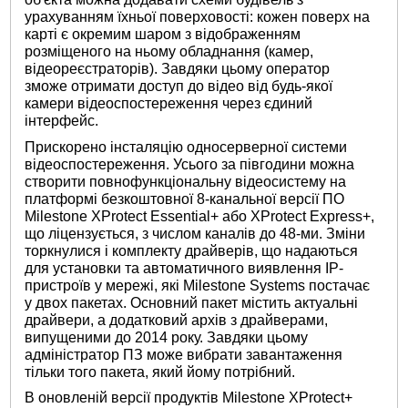
урахуванням їхньої поверховості: кожен поверх на
карті є окремим шаром з відображенням
розміщеного на ньому обладнання (камер,
відеореєстраторів). Завдяки цьому оператор
зможе отримати доступ до відео від будь-якої
камери відеоспостереження через єдиний
інтерфейс.
Прискорено інсталяцію односерверної системи
відеоспостереження. Усього за півгодини можна
створити повнофункціональну відеосистему на
платформі безкоштовної 8-канальної версії ПО
Milestone XProtect Essential+ або XProtect Express+,
що ліцензується, з числом каналів до 48-ми. Зміни
торкнулися і комплекту драйверів, що надаються
для установки та автоматичного виявлення IP-
пристроїв у мережі, які Milestone Systems постачає
у двох пакетах. Основний пакет містить актуальні
драйвери, а додатковий архів з драйверами,
випущеними до 2014 року. Завдяки цьому
адміністратор ПЗ може вибрати завантаження
тільки того пакета, який йому потрібний.
В оновленій версії продуктів Milestone XProtect+