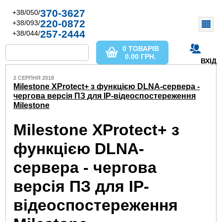
370-3627
+38/050/
220-0872
+38/093/
257-2444
+38/044/
0 ТОВАРІВ
0.00
ГРН.
ВХІД
2 СЕРПНЯ 2018
Milestone XProtect+ з функцією DLNA-сервера -
чергова версія ПЗ для IP-відеоспостереження
Milestone
Milestone XProtect+ з
функцією DLNA-
сервера - чергова
версія ПЗ для IP-
відеоспостереження