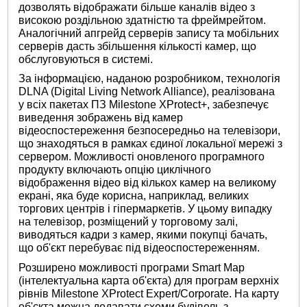
дозволять відображати більше каналів відео з
високою роздільною здатністю та фреймрейтом.
Аналогічний апгрейд серверів запису та мобільних
серверів дасть збільшення кількості камер, що
обслуговуються в системі.
За інформацією, наданою розробником, технологія
DLNA (Digital Living Network Alliance), реалізована
у всіх пакетах ПЗ Milestone XProtect+, забезпечує
виведення зображень від камер
відеоспостереження безпосередньо на телевізори,
що знаходяться в рамках єдиної локальної мережі з
сервером. Можливості оновленого програмного
продукту включають опцію циклічного
відображення відео від кількох камер на великому
екрані, яка буде корисна, наприклад, великих
торгових центрів і гіпермаркетів. У цьому випадку
на телевізор, розміщений у торговому залі,
виводяться кадри з камер, якими покупці бачать,
що об'єкт перебуває під відеоспостереженням.
Розширено можливості програми Smart Map
(інтелектуальна карта об'єкта) для програм верхніх
рівнів Milestone XProtect Expert/Corporate. На карту
об'єкта можна додавати схеми будівель з