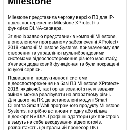
Milestone
Milestone представила чергову версію ПЗ для IP-
відеоспостереження Milestone XProtect+ з
функцією DLNA-сервера.
Згідно із заявою представників компанії Milestone,
в оновленому програмному забезпеченні XProtect+
2018 компанії Milestone Systems, призначеному для
створення та управління мультибрендовими
системами відеоспостереження різного масштабу,
з'явився додатковий функціонал та були покращені
існуючі сервіси.
Підвищення продуктивності системи
відеоспостереження на базі ПЗ Milestone XProtect+
2018, як діючої, так і організованої з нуля завдяки
змінам можна реалізувати на апаратному рівні.
Для цього на ПК, де встановлені модулі Smart
Client та Smart Wall програмного продукту Milestone
Systems, потрібно встановити одну або кілька
відеокарт NVIDIA. Графічні адаптери цих пристроїв
візьмуть на себе декодування відеопотоків,
розвантажать центральний процесор ПК і