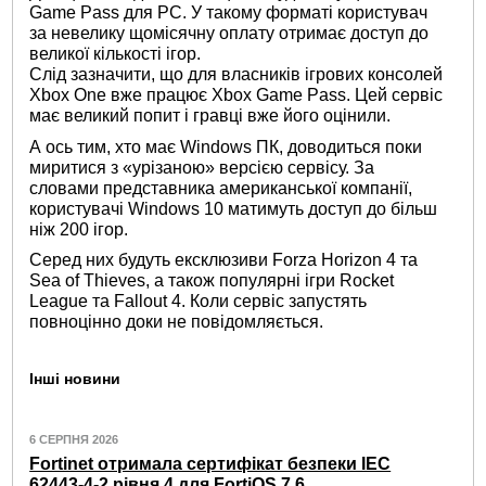
Game Pass для PC. У такому форматі користувач
за невелику щомісячну оплату отримає доступ до
великої кількості ігор.
Слід зазначити, що для власників ігрових консолей
Xbox One вже працює Xbox Game Pass. Цей сервіс
має великий попит і гравці вже його оцінили.
А ось тим, хто має Windows ПК, доводиться поки
миритися з «урізаною» версією сервісу. За
словами представника американської компанії,
користувачі Windows 10 матимуть доступ до більш
ніж 200 ігор.
Серед них будуть ексклюзиви Forza Horizon 4 та
Sea of ​​Thieves, а також популярні ігри Rocket
League та Fallout 4. Коли сервіс запустять
повноцінно доки не повідомляється.
Інші новини
6 СЕРПНЯ 2026
Fortinet отримала сертифікат безпеки IEC
62443-4-2 рівня 4 для FortiOS 7.6