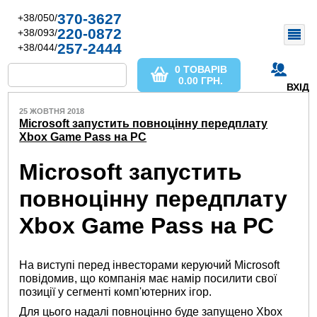
370-3627
+38/050/
220-0872
+38/093/
257-2444
+38/044/
0 ТОВАРІВ
0.00
ГРН.
ВХІД
25 ЖОВТНЯ 2018
Microsoft запустить повноцінну передплату
Xbox Game Pass на PC
Microsoft запустить
повноцінну передплату
Xbox Game Pass на PC
На виступі перед інвесторами керуючий Microsoft
повідомив, що компанія має намір посилити свої
позиції у сегменті комп'ютерних ігор.
Для цього надалі повноцінно буде запущено Xbox