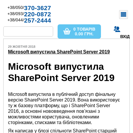
370-3627
+38/050/
220-0872
+38/093/
257-2444
+38/044/
0 ТОВАРІВ
0.00
ГРН.
ВХІД
29 ЖОВТНЯ 2018
Microsoft випустила SharePoint Server 2019
Microsoft випустила
SharePoint Server 2019
Microsoft випустила в публічний доступ фінальну
версію SharePoint Server 2019. Вона використовує
ту ж базову платформу, що і SharePoint Server
2016, а основні нововведення пов'язані з
можливостями користувача, оновленими
сторінками, списками та бібліотеками.
Як написав у блозі спільноти SharePoint старший