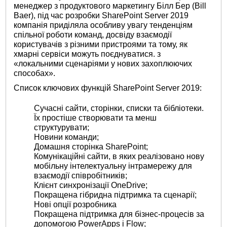
менеджер з продуктового маркетингу Білл Бер (Bill
Baer), під час розробки SharePoint Server 2019
компанія приділяла особливу увагу тенденціям
спільної роботи команд, досвіду взаємодії
користувачів з різними пристроями та тому, як
хмарні сервіси можуть поєднуватися. з
«локальними сценаріями у нових захоплюючих
способах».
Список ключових функцій SharePoint Server 2019:
Сучасні сайти, сторінки, списки та бібліотеки.
Їх простіше створювати та менш
структурувати;
Новини команди;
Домашня сторінка SharePoint;
Комунікаційні сайти, в яких реалізовано нову
мобільну інтелектуальну інтрамережу для
взаємодії співробітників;
Клієнт синхронізації OneDrive;
Покращена гібридна підтримка та сценарії;
Нові опції розробника
Покращена підтримка для бізнес-процесів за
допомогою PowerApps і Flow;