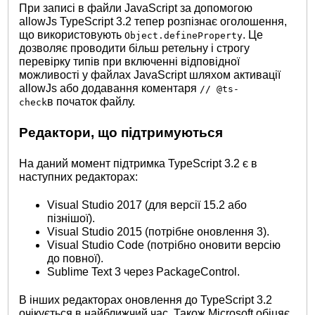
При записі в файли JavaScript за допомогою
allowJs TypeScript 3.2 тепер розпізнає оголошення,
що використовують
. Це
Object.defineProperty
дозволяє проводити більш ретельну і строгу
перевірку типів при включенні відповідної
можливості у файлах JavaScript шляхом активації
allowJs або додавання коментаря
// @ts-
в початок файлу.
check
Редактори, що підтримуються
На даний момент підтримка TypeScript 3.2 є в
наступних редакторах:
Visual Studio 2017 (для версії 15.2 або
пізнішої).
Visual Studio 2015 (потрібне оновлення 3).
Visual Studio Code (потрібно оновити версію
до повної).
Sublime Text 3 через PackageControl.
В інших редакторах оновлення до TypeScript 3.2
очікується в найближчий час. Також Microsoft обіцяє