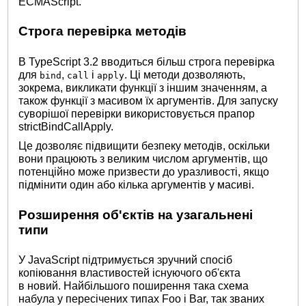
ECMAScript.
Строга перевірка методів
В TypeScript 3.2 вводиться більш строга перевірка
для
,
і
. Ці методи дозволяють,
bind
call
apply
зокрема, викликати функції з іншим значенням, а
також функції з масивом їх аргументів. Для запуску
суворішої перевірки використовується прапор
strictBindCallApply.
Це дозволяє підвищити безпеку методів, оскільки
вони працюють з великим числом аргументів, що
потенційно може призвести до уразливості, якщо
підмінити один або кілька аргументів у масиві.
Розширення об'єктів на узагальнені
типи
У JavaScript підтримується зручний спосіб
копіювання властивостей існуючого об'єкта
в новий. Найбільшого поширення така схема
набула у пересічених типах Foo і Bar, так званих