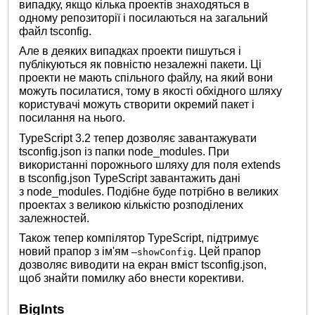
випадку, якщо кілька проектів знаходяться в
одному репозиторії і посилаються на загальний
файл tsconfig.
Але в деяких випадках проекти пишуться і
публікуються як повністю незалежні пакети. Ці
проекти не мають спільного файлу, на який вони
можуть посилатися, тому в якості обхідного шляху
користувачі можуть створити окремий пакет і
посилання на нього.
TypeScript 3.2 тепер дозволяє завантажувати
tsconfig.json із папки node_modules. При
використанні порожнього шляху для поля extends
в tsconfig.json TypeScript завантажить дані
з node_modules. Подібне буде потрібно в великих
проектах з великою кількістю розподілених
залежностей.
Також тепер компілятор TypeScript, підтримує
новий прапор з ім'ям
. Цей прапор
–showConfig
дозволяє виводити на екран вміст tsconfig.json,
щоб знайти помилку або внести корективи.
BigInts