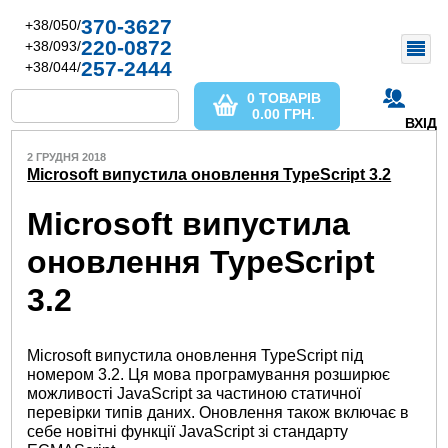
370-3627
+38/050/
220-0872
+38/093/
257-2444
+38/044/
0 ТОВАРІВ
0.00
ГРН.
ВХІД
2 ГРУДНЯ 2018
Microsoft випустила оновлення TypeScript 3.2
Microsoft випустила
оновлення TypeScript
3.2
Microsoft випустила оновлення TypeScript під
номером 3.2. Ця мова програмування розширює
можливості JavaScript за частиною статичної
перевірки типів даних. Оновлення також включає в
себе новітні функції JavaScript зі стандарту