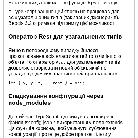
метазмінних, а також — у функції
.
Object.assign
У TypeScript раніше цей спосіб не працював для
всіх узагальнених типів (так званих дженериків).
Версія 3.2 отримала підтримку цієї можливості.
Оператор Rest для узагальнених типів
Якщо в попередньому випадку йшлося
про копіювання всіх властивостей того чи іншого
об'єкта, то оператор
для узагальнених типів
Rest
дозволяє створювати новий об'єкт, який не
успадковує деяких властивостей оригінального.
let { x, y, z, ...rest } = obj;
Спадкування конфігурації через
node_modules
Довгий час TypeScript підтримував розширені
файли tsconfig.json з використанням поля extends.
Ця функція корисна, щоб уникнути дублювання
конфігурації, проте це добре працює тільки у