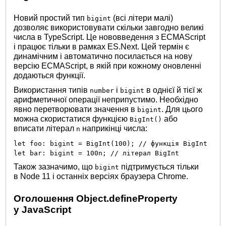
Новий простий тип
(всі літери малі)
bigint
дозволяє використовувати скільки завгодно великі
числа в TypeScript. Це нововведення з ECMAScript
і працює тільки в рамках ES.Next. Цей термін є
динамічним і автоматично посилається на нову
версію ECMAScript, в якій при кожному оновленні
додаються функції.
Використання типів
і
в однієї й тієї ж
number
bigint
арифметичної операції неприпустимо. Необхідно
явно перетворювати значення в
. Для цього
bigint
можна скористатися функцією
або
BigInt()
вписати літерал
наприкінці числа:
n
let foo: bigint = BigInt(100); // функція BigInt
let bar: bigint = 100n; // літерал BigInt
Також зазначимо, що
підтримується тільки
bigint
в Node 11 і останніх версіях браузера Chrome.
Оголошення Object.defineProperty
у JavaScript