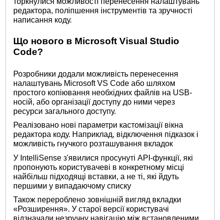
торкнулися можливості перенесення налаштувань
редактора, поліпшення інструментів та зручності
написання коду.
Що нового в Microsoft Visual Studio
Code?
Розробники додали можливість перенесення
налаштувань Microsoft VS Code або шляхом
простого копіювання необхідних файлів на USB-
носій, або організації доступу до ними через
ресурси загального доступу.
Реалізовано нові параметри кастомізації вікна
редактора коду. Наприклад, відключення підказок і
можливість гнучкого розташування вкладок
У IntelliSense з'явилися просунуті API-функції, які
пропонують користувачеві в конкретному місці
найбільш підходящі вставки, а не ті, які йдуть
першими у випадаючому списку
Також перероблено зовнішній вигляд вкладки
«Розширення». У старої версії користувачі
відзначали незручну навігацію між встановленими