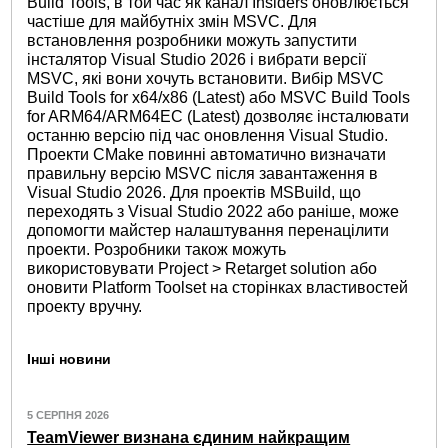
Build Tools, в той час як канал Insiders оновлюється
частіше для майбутніх змін MSVC. Для
встановлення розробники можуть запустити
інсталятор Visual Studio 2026 і вибрати версії
MSVC, які вони хочуть встановити. Вибір MSVC
Build Tools for x64/x86 (Latest) або MSVC Build Tools
for ARM64/ARM64EC (Latest) дозволяє інсталювати
останню версію під час оновлення Visual Studio.
Проекти CMake повинні автоматично визначати
правильну версію MSVC після завантаження в
Visual Studio 2026. Для проектів MSBuild, що
переходять з Visual Studio 2022 або раніше, може
допомогти майстер налаштування перенацілити
проекти. Розробники також можуть
використовувати Project > Retarget solution або
оновити Platform Toolset на сторінках властивостей
проекту вручну.
Інші новини
5 СЕРПНЯ 2026
TeamViewer визнана єдиним найкращим