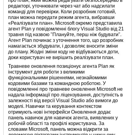
про план, який можна редагувати безпосередньо в
редакторі, уточнювати через чат або надсилати
команді для перевірки. Коли розробник готовий,
план можна передати режим агента, вибравши
«Реалізувати план». Microsoft окремо представила
агент Plan у повідомленні блогу Visual Studio від 21
травня під назвою "Плануйте, перш ніж будувати".
Агент Plan починає з уточнення того, що розробник
намагається збудувати, і дозволяє вносити зміни
до плану. Жодні зміни коду не відбуваються доти,
доки користувач не вирішить реалізувати план.
Травневе оновлення позиціонує агента Plan як
інструмент для роботи з великими
функціональними рішеннями, незнайомими
кодовими базами та командною роботою. У
повідомленні про травневе оновлення Microsoft не
надала інформації про ліцензування, доступність в
залежності від версії Visual Studio або вимоги до
моделі. Навички та керування контекстом
отримують нові інтерфейси Оновлення додає
панель навичок для навичок агента, виявлених у
робочій області та профілі користувача. За
словами Microsoft, панель можна відкрити за
допомогою піктограми інструментів у нижньому