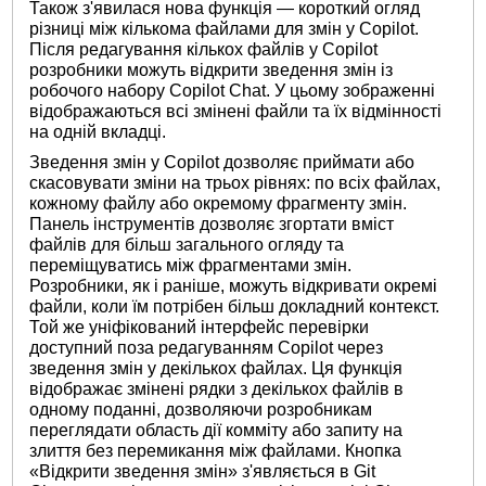
Також з'явилася нова функція — короткий огляд
різниці між кількома файлами для змін у Copilot.
Після редагування кількох файлів у Copilot
розробники можуть відкрити зведення змін із
робочого набору Copilot Chat. У цьому зображенні
відображаються всі змінені файли та їх відмінності
на одній вкладці.
Зведення змін у Copilot дозволяє приймати або
скасовувати зміни на трьох рівнях: по всіх файлах,
кожному файлу або окремому фрагменту змін.
Панель інструментів дозволяє згортати вміст
файлів для більш загального огляду та
переміщуватись між фрагментами змін.
Розробники, як і раніше, можуть відкривати окремі
файли, коли їм потрібен більш докладний контекст.
Той же уніфікований інтерфейс перевірки
доступний поза редагуванням Copilot через
зведення змін у декількох файлах. Ця функція
відображає змінені рядки з декількох файлів в
одному поданні, дозволяючи розробникам
переглядати область дії комміту або запиту на
злиття без перемикання між файлами. Кнопка
«Відкрити зведення змін» з'являється в Git