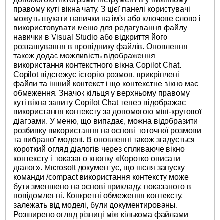
правому куті вікна чату. З цієї панелі користувачі
можуть шукати навички на ім'я або ключове слово і
використовувати меню для редагування файлу
навички в Visual Studio або відкриття його
розташування в провіднику файлів. Оновлення
також додає можливість відображення
використання контекстного вікна Copilot Chat.
Copilot відстежує історію розмов, прикріплені
файли та інший контекст і що контекстне вікно має
обмеження. Значок кільця у верхньому правому
куті вікна запиту Copilot Chat тепер відображає
використання контексту за допомогою міні-кругової
діаграми. У меню, що випадає, можна відобразити
розбивку використання на основі поточної розмови
та вибраної моделі. В оновленні також згадується
короткий огляд діалогів через спливаюче вікно
контексту і показано кнопку «Коротко описати
діалог». Microsoft документує, що після запуску
команди /compact використання контексту може
бути зменшено на основі прикладу, показаного в
повідомленні. Конкретні обмеження контексту,
залежать від моделі, були документированы.
Розширено огляд різниці між кількома файлами