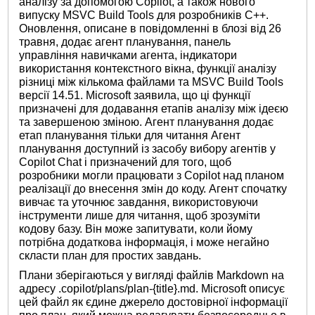
аналізу за допомогою Copilot, а також нового
випуску MSVC Build Tools для розробників C++.
Оновлення, описане в повідомленні в блозі від 26
травня, додає агент планування, панель
управління навичками агента, індикатори
використання контекстного вікна, функції аналізу
різниці між кількома файлами та MSVC Build Tools
версії 14.51. Microsoft заявила, що ці функції
призначені для додавання етапів аналізу між ідеєю
та завершеною зміною. Агент планування додає
етап планування тільки для читання Агент
планування доступний із засобу вибору агентів у
Copilot Chat і призначений для того, щоб
розробники могли працювати з Copilot над планом
реалізації до внесення змін до коду. Агент спочатку
вивчає та уточнює завдання, використовуючи
інструменти лише для читання, щоб зрозуміти
кодову базу. Він може запитувати, коли йому
потрібна додаткова інформація, і може негайно
скласти план для простих завдань.
Плани зберігаються у вигляді файлів Markdown на
адресу .copilot/plans/plan-{title}.md. Microsoft описує
цей файл як єдине джерело достовірної інформації