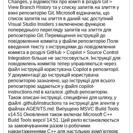
Changes, у відомостях про коміті в розділі Git >
View Branch History та у списку запитів на злиття у
вікні репозиторію Git. Microsoft відзначила, що
список запитів на злиття в даний час доступний
Visual Studio Insiders з включеною функцією
попереднього перегляду запитів на злиття для
репозиторію Git. Переміщення інструкцій до
повідомлення комміта у файли репозиторію Поле
введення тексту з інструкціями до повідомлення
комміта в розділі GitHub > Copilot > Source Control
Integration більше не застосовується. Інструкції для
повідомлень коммітів тепер управляються через
файл інструкцій користувача Copilot в репозиторії.
У документації до інструкцій користувача
репозиторію зазначено, що інструкції для всього
репозиторію задаються у файлі copilot-
instructions.md в каталозі .github репозиторію.
Також описані інструкції, специфічні для шляху, у
файлі .github/instructions та інструкції для агентів у
файлах AGENTS.md. Випущено MSVC Build Tools
v14.51 Оновлення також включає Microsoft C++
Build Tools версії 14.51. Цей реліз встановлюється
за замовчуванням разом із робочими
навантаженнями C++ для настільних комп'ютерів