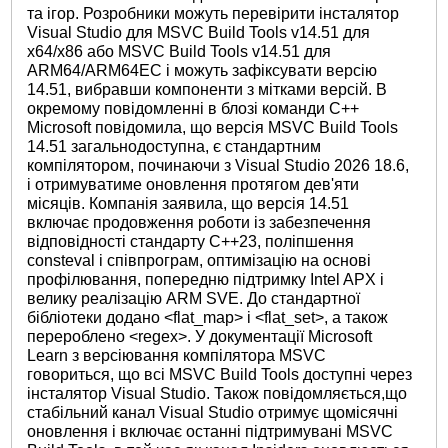
та ігор. Розробники можуть перевірити інсталятор
Visual Studio для MSVC Build Tools v14.51 для
x64/x86 або MSVC Build Tools v14.51 для
ARM64/ARM64EC і можуть зафіксувати версію
14.51, вибравши компоненти з мітками версій. В
окремому повідомленні в блозі команди C++
Microsoft повідомила, що версія MSVC Build Tools
14.51 загальнодоступна, є стандартним
компілятором, починаючи з Visual Studio 2026 18.6,
і отримуватиме оновлення протягом дев'яти
місяців. Компанія заявила, що версія 14.51
включає продовження роботи із забезпечення
відповідності стандарту C++23, поліпшення
consteval і співпрограм, оптимізацію на основі
профілювання, попередню підтримку Intel APX і
велику реалізацію ARM SVE. До стандартної
бібліотеки додано <flat_map> і <flat_set>, а також
перероблено <regex>. У документації Microsoft
Learn з версіювання компілятора MSVC
говориться, що всі MSVC Build Tools доступні через
інсталятор Visual Studio. Також повідомляється,що
стабільний канал Visual Studio отримує щомісячні
оновлення і включає останні підтримувані MSVC