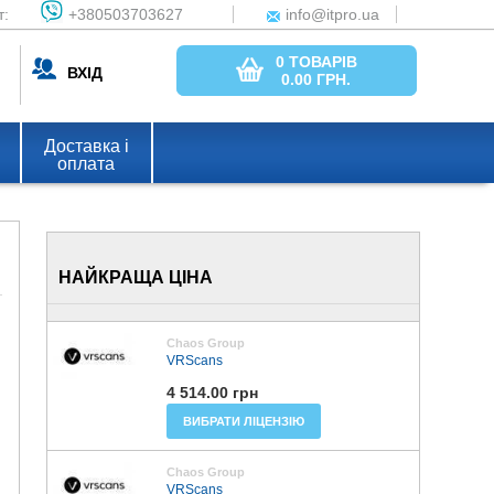
т:
+380503703627
info@itpro.ua
0 ТОВАРІВ
ВХІД
0.00
ГРН.
Доставка і
оплата
НАЙКРАЩА ЦІНА
Chaos Group
VRScans
4 514.00 грн
ВИБРАТИ ЛІЦЕНЗІЮ
Chaos Group
VRScans