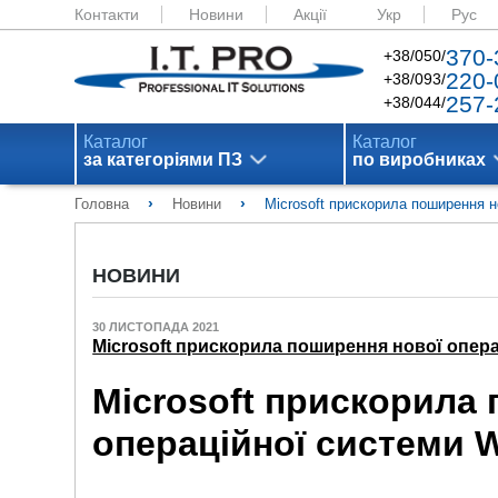
Контакти
Новини
Акції
Укр
Рус
370-
+38/050/
220-
+38/093/
257-
+38/044/
Каталог
Каталог
за категоріями ПЗ
по виробниках
›
›
Головна
Новини
Microsoft прискорила поширення н
НОВИНИ
30 ЛИСТОПАДА 2021
Microsoft прискорила поширення нової опер
Microsoft прискорила 
операційної системи 