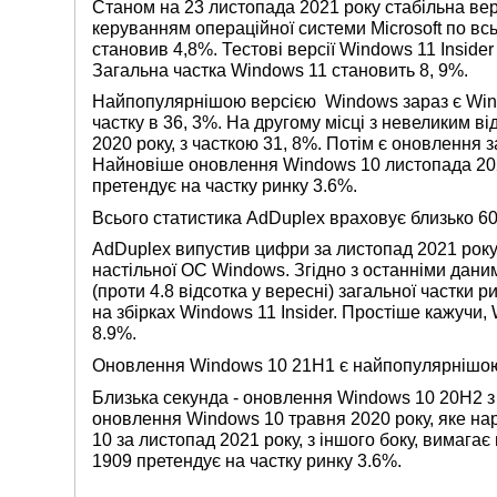
Станом на 23 листопада 2021 року стабільна ве
керуванням операційної системи Microsoft по всь
становив 4,8%. Тестові версії Windows 11 Insider
Загальна частка Windows 11 становить 8, 9%.
Найпопулярнішою версією Windows зараз є Wind
частку в 36, 3%. На другому місці з невеликим 
2020 року, з часткою 31, 8%. Потім є оновлення 
Найновіше оновлення Windows 10 листопада 202
претендує на частку ринку 3.6%.
Всього статистика AdDuplex враховує близько 60 
AdDuplex випустив цифри за листопад 2021 року,
настільної ОС Windows. Згідно з останніми дани
(проти 4.8 відсотка у вересні) загальної частки
на збірках Windows 11 Insider. Простіше кажучи,
8.9%.
Оновлення Windows 10 21H1 є найпопулярнішою 
Близька секунда - оновлення Windows 10 20H2 з
оновлення Windows 10 травня 2020 року, яке н
10 за листопад 2021 року, з іншого боку, вимага
1909 претендує на частку ринку 3.6%.