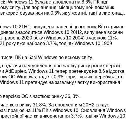
рсія Windows 11 була встановлена на 8,6% ПК під
ому світу. Для порівняння: місяць тому цей показник
 використовувалися на 0,3% як у жовтні, так і в листопаді.
ows 10 21H1, випущена навесні цього року. Він отримав
відривом знаходиться Windows 10 20H2, випущена восени
за травень 2020 року (Windows 10 2004) з часткою 11%.
1 року вже набрало 3.7%, тоді як Windows 10 1909
тисяч ПК на базі Windows по всьому світу.
 надаючи нам уявлення про частку ринку різних версій
ми AdDuplex, Windows 11 тепер претендує на 8.6 відсотка
 ринку ОС Windows, тоді як 0.3% користувачів перебувають
 Windows 11 претендує на загальну частку використання
версією ОС з часткою ринку 36, 3%.
 часткою ринку 31.8%. За оновленням 20H2 слідує
аразі працює на 11% ПК з Windows 10. Оновлення Windows
є пристойної частки використання 3.7%, тоді як Windows 10