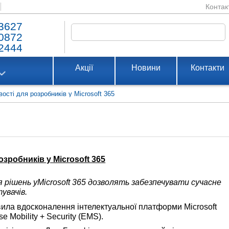
Контак
3627
0872
2444
Акції
Новини
Контакти
ості для розробників у Microsoft 365
зробників у Microsoft 365
 рішень у
Microsoft
365 дозволять забезпечувати сучасне
увачів.
авила вдосконалення інтелектуальної платформи Microsoft
e Mobility + Security (EMS).