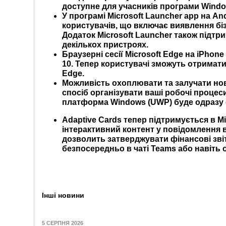
доступне для учасників програми Window
У програмі
Microsoft
Launcher
app
на
And
користувачів, що включає виявлення бізн
Додаток
Microsoft
Launcher
також підтр
декількох пристроях.
Браузерні сесії Microsoft Edge на iPhon
10. Тепер користувачі зможуть отримати
Edge.
Можливість охоплювати та залучати но
спосіб організувати ваші робочі процес
платформа Windows (UWP) буде одразу с
Adaptive
Cards
тепер підтримується в
Mi
інтерактивний контент у повідомлення ві
дозволить затверджувати фінансові зві
безпосередньо в чаті Teams або навіть 
Інші новини
5 СЕРПНЯ 2026