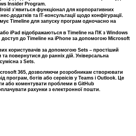
s Insider Program.
roid
з'явиться функціонал для корпоративних
ес-додатків та ІТ-консультації щодо конфігурації.
имує
Timeline
для запуску програм одночасно на
e або iPad відображаються в
Timeline
на ПК з Windows
 доступ до Timeline на iPhone за допомогою Microsoft
вих користувачів за допомогою
Sets
– простіший
и та повернутися до ранніх дій. Універсальна
умісна з Sets.
crosoft
365,
дозволяючи розробникам створювати
д програм, ботів або сервісів у Teams і Outlook. Це
ти або коментувати проблеми в GitHub
оплачувати рахунки з електронної пошти.