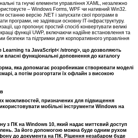
нальні та гнучкі елементи управління XAML, незалежно
користовуєте – Windows Forms, WPF чи нативний Win32.
и останню версію .NET і запускати свої програми в
ти програми, не задіявши основну ІТ-інфраструктуру.
ації, що пропонує простий спосіб конвертувати великі
айкращі функції UWP, включаючи надійне встановлення та
ми безпеки та підтримки для корпоративного управління
e
Learning
та
JavaScript< /strong>
,
що дозволяють
и власні функціональні доповнення до каталогу
орма, яка допомагає розробникам створювати моделі
марі, а потім розгортати їх офлайн з високою
ів
них можливостей, призначених для підвищення
використовувати мобільні інструменти Windows на
ну з ПК на
Windows
10
, який надає миттєвий доступ
млень. За його допомогою можна буде одним рухом
фону до документа на ПК. Рішення незабаром буде