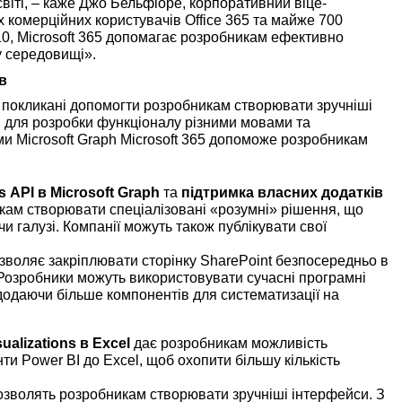
світі, – каже Джо Бельфіоре, корпоративний віце-
х комерційних користувачів Office 365 та майже 700
0, Microsoft 365 допомагає розробникам ефективно
у середовищі».
в
, покликані допомогти розробникам створювати зручніші
и для розробки функціоналу різними мовами та
и Microsoft Graph Microsoft 365 допоможе розробникам
s
API
в
Microsoft
Graph
та
підтримка власних додатків
ам створювати спеціалізовані «розумні» рішення, що
и галузі. Компанії можуть також публікувати свої
зволяє закріплювати сторінку SharePoint безпосередньо в
 Розробники можуть використовувати сучасні програмні
 додаючи більше компонентів для систематизації на
sualizations
в
Excel
дає розробникам можливість
ти Power BI до Excel, щоб охопити більшу кількість
дозволять розробникам створювати зручніші інтерфейси. З