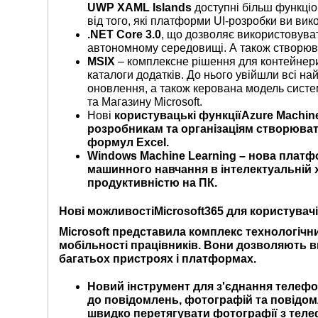
UWP
XAML
Islands
доступні більш функціо
від того, які платформи UI-розробки ви ви
.
NET
Core
3.0
, що дозволяє використовуват
автономному середовищі. А також створюва
MSIX
– комплексне рішення для контейнериз
каталоги додатків. До нього увійшли всі н
оновлення, а також керована модель систе
та Магазину Microsoft.
Нові
користувацькі функції
Azure
Machin
розробникам та організаціям створюват
формул Excel.
Windows
Machine
Learning
– нова платф
машинного навчання в інтелектуальній х
продуктивністю на ПК.
Нові можливості
Microsoft
365 для користувач
Microsoft представила комплекс технологіч
мобільності працівників. Вони дозволяють 
багатьох пристроях і платформах.
Новий
інструмент для
з'єднання телефо
до повідомлень, фотографій та повідо
швидко перетягувати фотографії з теле