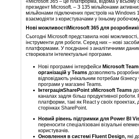
«Microsoft 365 – це платформа, відома у всьому 
президент Microsoft. – З 135 мільйонами активни
мільйонами підключених пристроїв на Windows 1
взаємодіяти з користувачами у їхньому робочом
Нові можливості
Microsoft
365
для розробникі
Сьогодні Microsoft представила нові можливості
інструменти для роботи. Серед них – нові засоб
платформами. У поєднанні з аналітичними даним
створювати інтелектуальні програми.
Нові програмні інтерфейси
Microsoft
Team
організацій у
Teams
дозволяють розробник
відповідають унікальним потребам бізнесу ч
програми у магазині Teams.
Інтеграція
SharePoint
з
Microsoft
Teams
до
каналах задля більш продуктивної роботи.
платформи, такі як React у своїх проектах,
сторінках SharePoint.
Новий рівень підтримки для
Power
BI
Vi
переносити спеціалізовані візуальні елемен
користувачів.
Оновлення в системі
Fluent
Design
,
які 