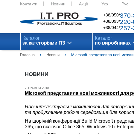
Контакти
Новини
Акції
Укр
Рус
370-
+38/050/
220-
+38/093/
257-
+38/044/
Каталог
Каталог
за категоріями ПЗ
по виробниках
›
›
Головна
Новини
Microsoft представила нові можлив
НОВИНИ
7 ТРАВНЯ 2018
Microsoft представила нові можливості для ро
Нові інтелектуальні можливості для створення
та продуктивне робоче середовище для корист
На щорічній конференції Build Microsoft предст
365, що включає Office 365, Windows 10 і Enterpris