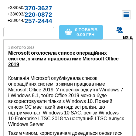
370-3627
+38/050/
220-0872
+38/093/
257-2444
+38/044/
0 ТОВАРІВ
0.00
ГРН.
ВХІД
1 ЛЮТОГО 2018
Microsoft оголосила список операційних
систем, з якими працюватиме Microsoft Office
2019
Компанія Microsoft опублікувала список
операційних систем, з якими працюватиме
Microsoft Office 2019. У переліку відсутні Windows 7
і Windows 8.1, тобто Office 2019 можна буде
використовувати тільки з Windows 10. Повний
список ОС має такий вигляд: всі релізи, що
підтримуються Windows 10 SAC, релізи Windows
10 Enterprise LTSC 2018 та наступний LTSC-випуск
Windows Server.
Таким чином, користувачам доведеться оновитися