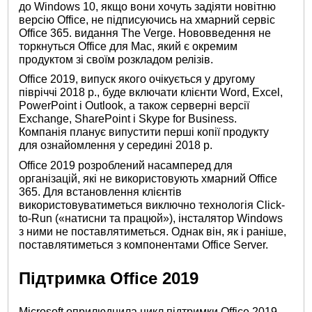
до Windows 10, якщо вони хочуть задіяти новітню
версію Office, не підписуючись на хмарний сервіс
Office 365. видання The Verge. Нововведення не
торкнуться Office для Mac, який є окремим
продуктом зі своїм розкладом релізів.
Office 2019, випуск якого очікується у другому
півріччі 2018 р., буде включати клієнти Word, Excel,
PowerPoint і Outlook, а також серверні версії
Exchange, SharePoint і Skype for Business.
Компанія планує випустити перші копії продукту
для ознайомлення у середині 2018 р.
Office 2019 розроблений насамперед для
організацій, які не використовують хмарний Office
365. Для встановлення клієнтів
використовуватиметься виключно технологія Click-
to-Run («натисни та працюй»), інсталятор Windows
з ними не поставлятиметься. Однак він, як і раніше,
поставлятиметься з компонентами Office Server.
Підтримка Office 2019
Microsoft оприлюднила цикл підтримки Office 2019.