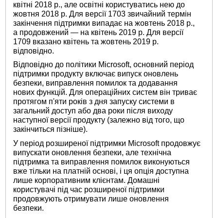
квітні 2018 р., але освітні користуватись нею до
жовтня 2018 р. Для версії 1703 звичайний термін
закінчення підтримки випадає на жовтень 2018 р.,
а продовжений — на квітень 2019 р. Для версії
1709 вказано квітень та жовтень 2019 р.
відповідно.
Відповідно до політики Microsoft, основний період
підтримки продукту включає випуск оновлень
безпеки, виправлення помилок та додавання
нових функцій. Для операційних систем він триває
протягом п'яти років з дня запуску системи в
загальний доступ або два роки після виходу
наступної версії продукту (залежно від того, що
закінчиться пізніше).
У період розширеної підтримки Microsoft продовжує
випускати оновлення безпеки, але технічна
підтримка та виправлення помилок виконуються
вже тільки на платній основі, і ця опція доступна
лише корпоративним клієнтам. Домашні
користувачі під час розширеної підтримки
продовжують отримувати лише оновлення
безпеки.