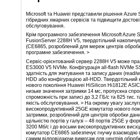
Microsoft та Huawei представили рішення Azure S
гібридних хмарних сервісів та підвищити достов
обслуговування.
Крім програмного забезпечення Microsoft Azure 
FusionServer 2288H V5, твердотільний накопич
(CE6865, розроблений для мереж центрів обробк
програмне забезпечення. >
Сервіс-орієнтований сервер 2288H V5 може пра
ES3000 V5 NVMe. Конфігурація all-flash NVMe SS
здатність для зчитування та запису даних (read/
HDD або конфігурацією all-HDD. Твердотільни
нового покоління Huawei HiSilicon Hi1812E ASIC
низьке значення затримки 14 мс, пропускна спром
спроможність при записі до 3,2 ГБ/с та 825 тис.
якість обслуговування.
> На окрему увагу заслуг
високопродуктивний 25GE комутатор нового поко
затримки, розроблений для центрів обробки да
щільністю портів у галузі – 48 портів 25GE у фо
3200 Мб/с і до восьми високопродуктивних висх
комутатор CE6865 забезпечує гнучку взаємодію 
самим відповідаючи вимогам для центрів обробк