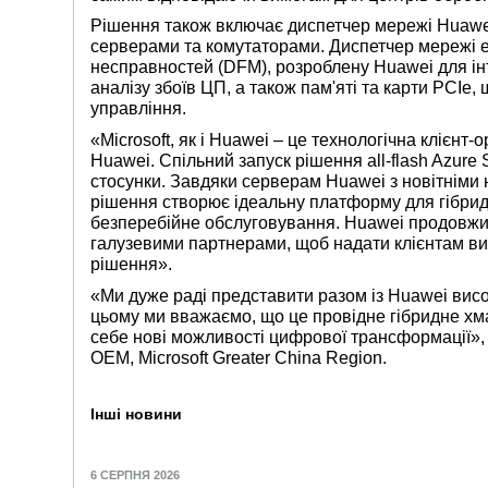
Рішення також включає диспетчер мережі Huawei
серверами та комутаторами. Диспетчер мережі e
несправностей (DFM), розроблену Huawei для ін
аналізу збоїв ЦП, а також пам'яті та карти PCIe,
управління.
«Microsoft, як і Huawei – це технологічна клієн
Huawei. Спільний запуск рішення all-flash Azure 
стосунки. Завдяки серверам Huawei з новітнім
рішення створює ідеальну платформу для гібрид
безперебійне обслуговування. Huawei продовжит
галузевими партнерами, щоб надати клієнтам висо
рішення».
«Ми дуже раді представити разом із Huawei висо
цьому ми вважаємо, що це провідне гібридне х
себе нові можливості цифрової трансформації»,
OEM, Microsoft Greater China Region.
Інші новини
6 СЕРПНЯ 2026