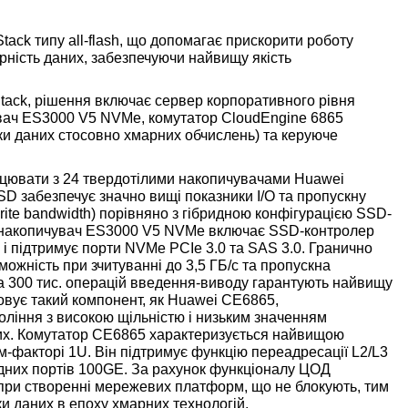
tack типу all-flash, що допомагає прискорити роботу
ірність даних, забезпечуючи найвищу якість
Stack, рішення включає сервер корпоративного рівня
увач ES3000 V5 NVMe, комутатор CloudEngine 6865
и даних стосовно хмарних обчислень) та керуюче
цювати з 24 твердотілими накопичувачами Huawei
D забезпечує значно вищі показники I/O та пропускну
write bandwidth) порівняно з гібридною конфігурацією SSD-
й накопичувач ES3000 V5 NVMe включає SSD-контролер
 і підтримує порти NVMe PCIe 3.0 та SAS 3.0. Гранично
ожність при зчитуванні до 3,5 ГБ/с та пропускна
 та 300 тис. операцій введення-виводу гарантують найвищу
овує такий компонент, як Huawei CE6865,
ління з високою щільністю і низьким значенням
них. Комутатор CE6865 характеризується найвищою
рм-факторі 1U. Він підтримує функцію переадресації L2/L3
ідних портів 100GE. За рахунок функціоналу ЦОД
при створенні мережевих платформ, що не блокують, тим
и даних в епоху хмарних технологій.