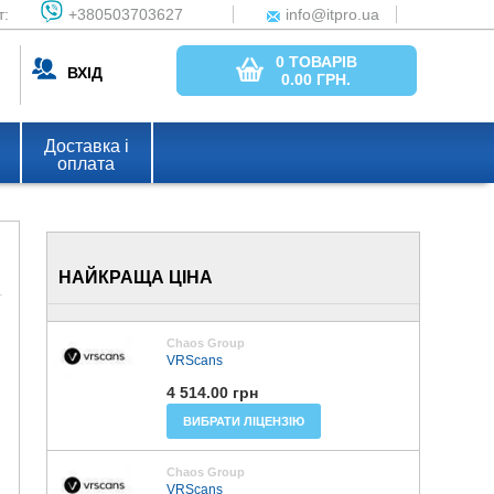
т:
+380503703627
info@itpro.ua
0 ТОВАРІВ
ВХІД
0.00
ГРН.
Доставка і
оплата
НАЙКРАЩА ЦІНА
Chaos Group
VRScans
4 514.00 грн
ВИБРАТИ ЛІЦЕНЗІЮ
Chaos Group
VRScans