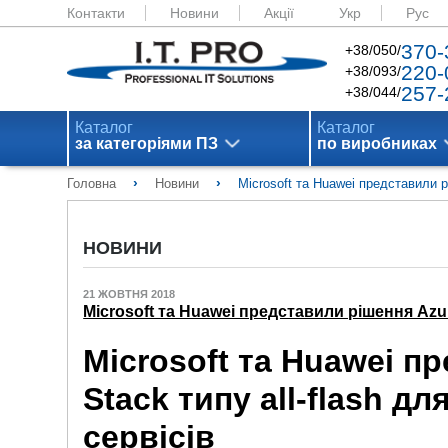
Контакти
Новини
Акції
Укр
Рус
370-
+38/050/
220-
+38/093/
257-
+38/044/
Каталог
Каталог
за категоріями ПЗ
по виробниках
›
›
Головна
Новини
Microsoft та Huawei представили р
НОВИНИ
21 ЖОВТНЯ 2018
Microsoft та Huawei представили рішення Azur
Microsoft та Huawei п
Stack типу all-flash д
сервісів