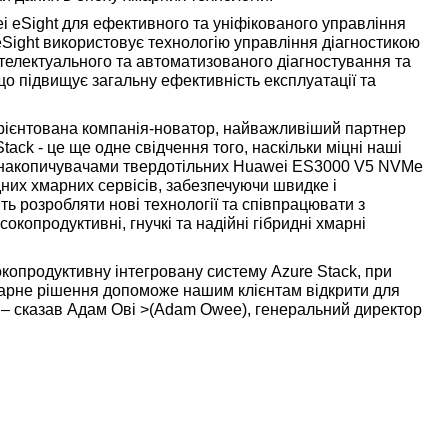
 eSight для ефективного та уніфікованого управління
Sight використовує технологію управління діагностикою
телектуального та автоматизованого діагностування та
 що підвищує загальну ефективність експлуатації та
т-орієнтована компанія-новатор, найважливіший партнер
Stack - це ще одне свідчення того, наскільки міцні наші
и накопичувачами твердотільних Huawei ES3000 V5 NVMe
них хмарних сервісів, забезпечуючи швидке і
ь розробляти нові технології та співпрацювати з
копродуктивні, гнучкі та надійні гібридні хмарні
копродуктивну інтегровану систему Azure Stack, при
марне рішення допоможе нашим клієнтам відкрити для
 – сказав Адам Ові >(Adam Owee), генеральний директор