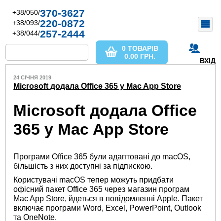
370-3627
+38/050/
220-0872
+38/093/
257-2444
+38/044/
0 ТОВАРІВ
0.00
ГРН.
ВХІД
24 СІЧНЯ 2019
Microsoft додала Office 365 у Mac App Store
Microsoft додала Office
365 у Mac App Store
Програми Office 365 були адаптовані до macOS,
більшість з них доступні за підпискою.
Користувачі macOS тепер можуть придбати
офісний пакет Office 365 через магазин програм
Mac App Store, йдеться в повідомленні Apple. Пакет
включає програми Word, Excel, PowerPoint, Outlook
та OneNote.