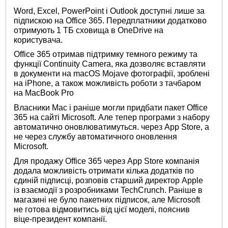
Word, Excel, PowerPoint і Outlook доступні лише за
підпискою на Office 365. Передплатники додатково
отримують 1 ТБ сховища в OneDrive на
користувача.
Office 365 отримав підтримку темного режиму та
функції Continuity Camera, яка дозволяє вставляти
в документи на macOS Mojave фотографії, зроблені
на iPhone, а також можливість роботи з тачбаром
на MacBook Pro
Власники Mac і раніше могли придбати пакет Office
365 на сайті Microsoft. Але тепер програми з набору
автоматично оновлюватимуться. через App Store, а
не через службу автоматичного оновлення
Microsoft.
Для продажу Office 365 через App Store компанія
додала можливість отримати кілька додатків по
єдиній підписці, розповів старший директор Apple
із взаємодії з розробниками TechCrunch. Раніше в
магазині не було пакетних підписок, але Microsoft
не готова відмовитись від цієї моделі, пояснив
віце-президент компанії.