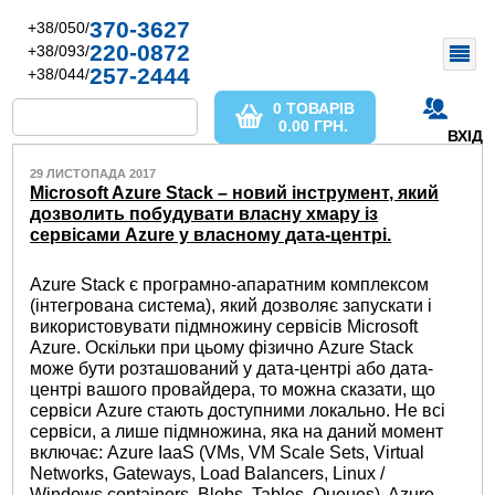
370-3627
+38/050/
220-0872
+38/093/
257-2444
+38/044/
0 ТОВАРІВ
0.00
ГРН.
ВХІД
29 ЛИСТОПАДА 2017
Microsoft Azure Stack – новий інструмент, який
дозволить побудувати власну хмару із
сервісами Azure у власному дата-центрі.
Azure Stack є програмно-апаратним комплексом
(інтегрована система), який дозволяє запускати і
використовувати підмножину сервісів Microsoft
Azure. Оскільки при цьому фізично Azure Stack
може бути розташований у дата-центрі або дата-
центрі вашого провайдера, то можна сказати, що
сервіси Azure стають доступними локально. Не всі
сервіси, а лише підмножина, яка на даний момент
включає: Azure IaaS (VMs, VM Scale Sets, Virtual
Networks, Gateways, Load Balancers, Linux /
Windows containers, Blobs, Tables, Queues), Azure