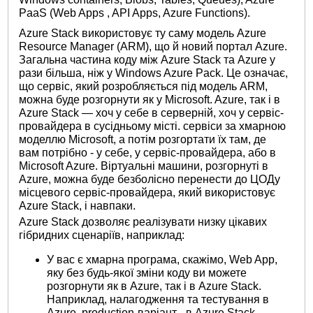
PaaS (Web Apps , API Apps, Azure Functions).
Azure Stack використовує ту саму модель Azure
Resource Manager (ARM), що й новий портал Azure.
Загальна частина коду між Azure Stack та Azure у
рази більша, ніж у Windows Azure Pack. Це означає,
що сервіс, який розробляється під модель ARM,
можна буде розгорнути як у Microsoft. Azure, так і в
Azure Stack — хоч у себе в серверній, хоч у сервіс-
провайдера в сусідньому місті. сервіси за хмарною
моделлю Microsoft, а потім розгортати їх там, де
вам потрібно - у себе, у сервіс-провайдера, або в
Microsoft Azure. Віртуальні машини, розгорнуті в
Azure, можна буде безболісно перенести до ЦОДу
місцевого сервіс-провайдера, який використовує
Azure Stack, і навпаки.
Azure Stack дозволяє реалізувати низку цікавих
гібридних сценаріїв, наприклад:
У вас є хмарна програма, скажімо, Web App,
яку без будь-якої зміни коду ви можете
розгорнути як в Azure, так і в Azure Stack.
Наприклад, налагодження та тестування в
Azure, production-варіант - в Azure Stack.