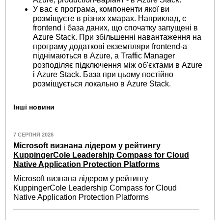
У вас є програма, компоненти якої ви
розміщуєте в різних хмарах. Наприклад, є
frontend і база даних, що спочатку запущені в
Azure Stack. При збільшенні навантаження на
програму додаткові екземпляри frontend-а
піднімаються в Azure, а Traffic Manager
розподіляє підключення між об'єктами в Azure
і Azure Stack. База при цьому постійно
розміщується локально в Azure Stack.
Інші новини
7 СЕРПНЯ 2026
Microsoft визнана лідером у рейтингу
KuppingerCole Leadership Compass for Cloud
Native Application Protection Platforms
Microsoft визнана лідером у рейтингу
KuppingerCole Leadership Compass for Cloud
Native Application Protection Platforms