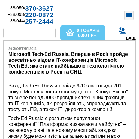
370-3627
+38/050/
220-0872
+38/093/
257-2444
+38/044/
0 ТОВАРІВ
0.00
ГРН.
ВХІД
20 ЖОВТНЯ 2011
Microsoft Tech∙Ed Russia. Вперше в Росії пройде
всесвітньо відома ІТ-конференція Microsoft
Tech Ed, яка стане найбільшою технологічною
конференцією в Росії та СНД.
Захід Tech•Ed Russia пройде 9-10 листопада 2011
року в Москві у виставковому центрі "Крокус Експо"
та збере понад 3000 провідних технічних фахівців
та ІТ-керівників, які розробляють, впроваджують та
тестують ПЗ, а також ІТ- директорів компаній.
Tech•Ed Russia є розвитком популярної
конференції "Платформа: визначаючи майбутнє" –
на новому рівні та в новому масштабі, завдяки
якому буде можливість детально висвітлити всю