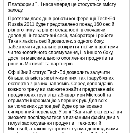
Платформи " . І насамперед це стосується змісту
заходу.
Протягом двох днів роботи конференції Tech•Ed
Russia 2011 буде представлено понад 160 сесій
різного типу та рівня складності, включаючи
доповіді, інтерактивні сесії, лабораторні роботи.
Така кількість сесій дозволяє, з одного боку,
забезпечити детальне розкриття тієї чи іншої теми
чи технологічного спрямування, і, з іншого боку,
досягти максимального охоплення продуктів та
рішень Microsoft та партнерів.
Офіційний статус Tech•Ed дозволить залучити
більша кількість як вітчизняних, так і зарубіжних
експертів з різних напрямів. Серед доповідачів
кожного треку ви зможете знайти представників
продуктових груп зі штаб-квартири Microsoft та
отримати інформацію з перших рук. Для всіх
англомовних доповідей буде організовано
синхронний переклад. У зоні "Запитай експерта" ви
зможете поспілкуватися з визнаними фахівцями в
галузі застосування продуктів і технологій
Microsoft, а також зустрітися з усіма доповідачами