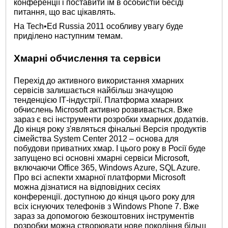
конференції і поставити їм в особистій бесіді
питання, що вас цікавлять.
На Tech•Ed Russia 2011 особливу увагу буде
приділено наступним темам.
Хмарні обчислення та сервіси
Перехід до активного використання хмарних
сервісів залишається найбільш значущою
тенденцією ІТ-індустрії. Платформа хмарних
обчислень Microsoft активно розвивається. Вже
зараз є всі інструменти розробки хмарних додатків.
До кінця року з'являться фінальні Версія продуктів
сімейства System Center 2012 – основа для
побудови приватних хмар. І цього року в Росії буде
запущено всі основні хмарні сервіси Microsoft,
включаючи Office 365, Windows Azure, SQL Azure.
Про всі аспекти хмарної платформи Microsoft
можна дізнатися на відповідних сесіях
конференції. доступною до кінця цього року для
всіх існуючих телефонів з Windows Phone 7. Вже
зараз за допомогою безкоштовних інструментів
розробки можна створювати нове покоління більш