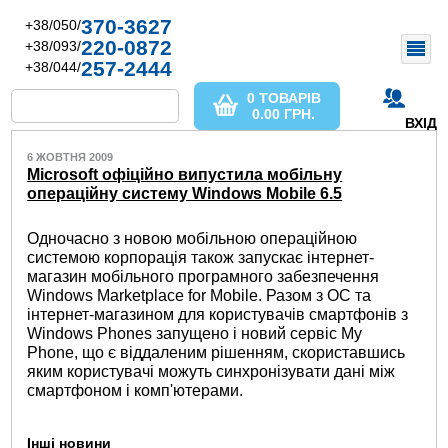
370-3627
+38/050/
220-0872
+38/093/
257-2444
+38/044/
0 ТОВАРІВ
0.00
ГРН.
ВХІД
6 ЖОВТНЯ 2009
Microsoft офіційно випустила мобільну
операційну систему Windows Mobile 6.5
Одночасно з новою мобільною операційною
системою корпорація також запускає інтернет-
магазин мобільного програмного забезпечення
Windows Marketplace for Mobile. Разом з ОС та
інтернет-магазином для користувачів смартфонів з
Windows Phones запущено і новий сервіс My
Phone, що є віддаленим рішенням, скориставшись
яким користувачі можуть синхронізувати дані між
смартфоном і комп'ютерами.
Інші новини