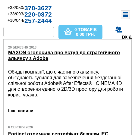
370-3627
+38/050/
220-0872
+38/093/
257-2444
+38/044/
0 ТОВАРІВ
0.00
ГРН.
ВХІД
20 БЕРЕЗНЯ 2013
MAXON оголосила про вступ до стратегічного
альянсу з Adobe
Обидві компанії, що є частиною альянсу,
об'єднають зусилля для забезпечення бездоганної
спільної роботи Adobe® After Effects® і CINEMA 4D
для створення єдиного 2D/3D простору для роботи
користувачів.
Інші новини
6 СЕРПНЯ 2026
Fortinet отримала сертифікат безпеки IEC