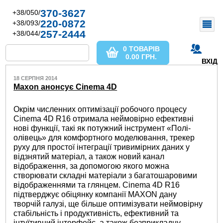
370-3627
+38/050/
220-0872
+38/093/
257-2444
+38/044/
0 ТОВАРІВ
0.00
ГРН.
ВХІД
18 СЕРПНЯ 2014
Maxon анонсує Cinema 4D
Окрім численних оптимізації робочого процесу
Cinema 4D R16 отримала неймовірно ефективні
нові функції, такі як потужний інструмент «Полі-
олівець» для комфортного моделювання, трекер
руху для простої інтеграції тривимірних даних у
відзнятий матеріал, а також новий канал
відображення, за допомогою якого можна
створювати складні матеріали з багатошаровими
відображеннями та глянцем. Cinema 4D R16
підтверджує обіцянку компанії MAXON дану
творчій галузі, ще більше оптимізувати неймовірну
стабільність і продуктивність, ефективний та
інтуїтивний інтерфейс, а також безприкладну