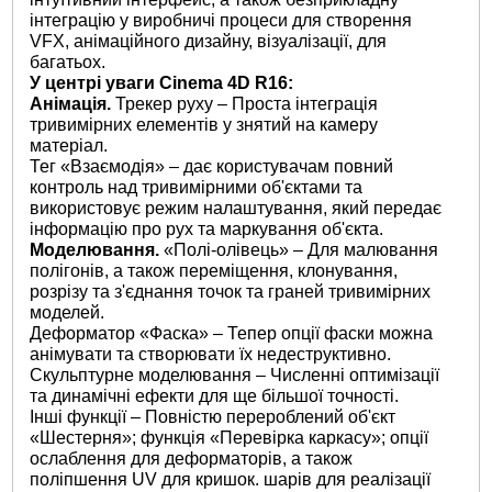
інтеграцію у виробничі процеси для створення
VFX, анімаційного дизайну, візуалізації, для
багатьох.
У центрі уваги Cinema 4D R16:
Анімація.
Трекер руху – Проста інтеграція
тривимірних елементів у знятий на камеру
матеріал.
Тег «Взаємодія» – дає користувачам повний
контроль над тривимірними об'єктами та
використовує режим налаштування, який передає
інформацію про рух та маркування об'єкта.
Моделювання.
«Полі-олівець» – Для малювання
полігонів, а також переміщення, клонування,
розрізу та з'єднання точок та граней тривимірних
моделей.
Деформатор «Фаска» – Тепер опції фаски можна
анімувати та створювати їх недеструктивно.
Скульптурне моделювання – Численні оптимізації
та динамічні ефекти для ще більшої точності.
Інші функції – Повністю перероблений об'єкт
«Шестерня»; функція «Перевірка каркасу»; опції
ослаблення для деформаторів, а також
поліпшення UV для кришок. шарів для реалізації