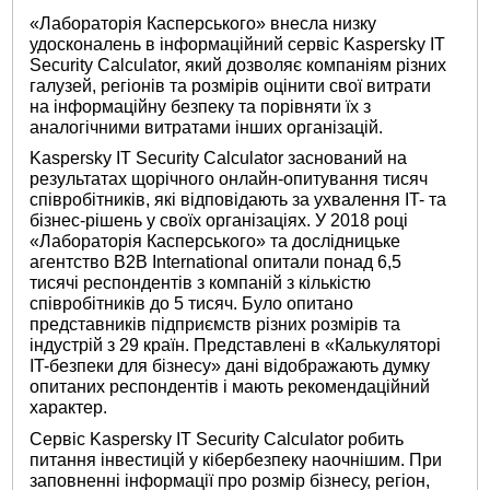
«Лабораторія Касперського» внесла низку
удосконалень в інформаційний сервіс Kaspersky IT
Security Calculator, який дозволяє компаніям різних
галузей, регіонів та розмірів оцінити свої витрати
на інформаційну безпеку та порівняти їх з
аналогічними витратами інших організацій.
Kaspersky IT Security Calculator заснований на
результатах щорічного онлайн-опитування тисяч
співробітників, які відповідають за ухвалення IT- та
бізнес-рішень у своїх організаціях. У 2018 році
«Лабораторія Касперського» та дослідницьке
агентство B2B International опитали понад 6,5
тисячі респондентів з компаній з кількістю
співробітників до 5 тисяч. Було опитано
представників підприємств різних розмірів та
індустрій з 29 країн. Представлені в «Калькуляторі
IT-безпеки для бізнесу» дані відображають думку
опитаних респондентів і мають рекомендаційний
характер.
Сервіс Kaspersky IT Security Calculator робить
питання інвестицій у кібербезпеку наочнішим. При
заповненні інформації про розмір бізнесу, регіон,