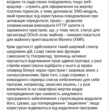
вхідних та надісланих повідомлень тощо; веб-
краулер – служить для оформлення на жертву
платних підписок, у чому допомагає SMS-модуль,
який приховує від користувача повідомлення про
активацію передплати; проксі – дозволяє
зловмисникам виконувати HTTP запити із
зараженого пристрою, що, у тому числі, слугує для
організації DDoS-атак; майнер – використовується
для майнінгу криптовалюти Monero (XMR).
Крім здатності здійснювати такий широкий спектр
шкідливих дій, Loapi також має функцію
самозахисту. Наприклад, троянець активно
пручається відкликання прав адміністратора: у разі
спроби користувача відібрати у нього ці права
зловред блокує екран пристрою і закриває вікно з
налаштуваннями. Крім того, Loapi отримує з
командного сервера список небезпечних для себе
програм, наприклад, захисних рішень, і у разі
виявлення їх на смартфоні жертви видає
попередження про наявність шкідливого
програмного забезпечення з пропозицією видалити
його. Цікаво, що попередження "зациклене": якщо
користувач відмовиться від видалення програми,