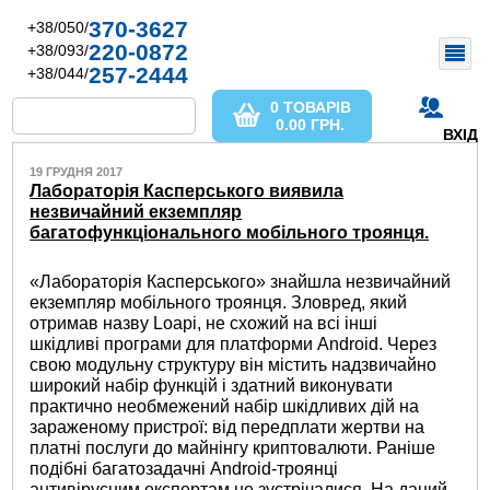
370-3627
+38/050/
220-0872
+38/093/
257-2444
+38/044/
0 ТОВАРІВ
0.00
ГРН.
ВХІД
19 ГРУДНЯ 2017
Лабораторія Касперського виявила
незвичайний екземпляр
багатофункціонального мобільного троянця.
«Лабораторія Касперського» знайшла незвичайний
екземпляр мобільного троянця. Зловред, який
отримав назву Loapi, не схожий на всі інші
шкідливі програми для платформи Android. Через
свою модульну структуру він містить надзвичайно
широкий набір функцій і здатний виконувати
практично необмежений набір шкідливих дій на
зараженому пристрої: від передплати жертви на
платні послуги до майнінгу криптовалюти. Раніше
подібні багатозадачні Android-троянці
антивірусним експертам не зустрічалися. На даний