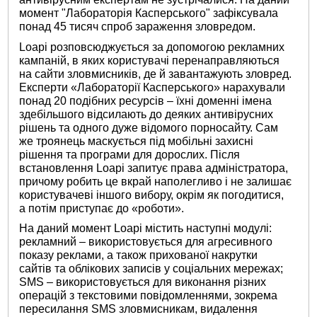
момент "Лабораторія Касперського" зафіксувала
понад 45 тисяч спроб зараження зловредом.
Loapi розповсюджується за допомогою рекламних
кампаній, в яких користувачі перенаправляються
на сайти зловмисників, де й завантажують зловред.
Експерти «Лабораторії Касперського» нарахували
понад 20 подібних ресурсів – їхні доменні імена
здебільшого відсилають до деяких антивірусних
рішень та одного дуже відомого порносайту. Сам
же троянець маскується під мобільні захисні
рішення та програми для дорослих. Після
встановлення Loapi запитує права адміністратора,
причому робить це вкрай наполегливо і не залишає
користувачеві іншого вибору, окрім як погодитися,
а потім приступає до «роботи».
На даний момент Loapi містить наступні модулі:
рекламний – використовується для агресивного
показу реклами, а також прихованої накрутки
сайтів та облікових записів у соціальних мережах;
SMS – використовується для виконання різних
операцій з текстовими повідомленнями, зокрема
пересилання SMS зловмисникам, видалення