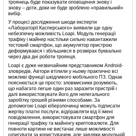
троянець буде показувати оповіщення знову і
знову – доти, доки не буде зроблено «правильний»
вибір.
У процесі дослідження шкоди експерти
«Лабораторії Касперського» виявили ще одну
небезпечну можливість Loapi. Модуль генерації
трафіку і майнер настільки сильно навантажили
тестовий смартфон, що акумулятор пристрою
деформувався і збільшився в розмірах буквально
через два дні роботи троянця.
Loapi є дуже незвичайним представником Android-
зловредів. Автори втілили у ньому практично всі
можливі функції шкідливого мобільного ПЗ. Однак
пояснюється це просто: зловмисники розуміють,
що набагато легше один раз заразити пристрій і
далі використовувати його для нелегального
заробітку грошей різними способами. За
допомогою Loapi кіберзлочинці можуть підписати
жертву платні послуги, відправляти від її імені
повідомлення, використовувати смартфон для
генерації трафіку та майнінгу криптовалюти. Для
повноти картини не вистачає лише можливості
шпигувати за користувачем, але завдяки модульній