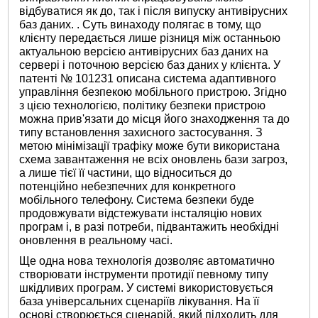
відбуватися як до, так і після випуску антивірусних
баз даних. . Суть винаходу полягає в тому, що
клієнту передається лише різниця між останньою
актуальною версією антивірусних баз даних на
сервері і поточною версією баз даних у клієнта. У
патенті № 101231 описана система адаптивного
управління безпекою мобільного пристрою. Згідно
з цією технологією, політику безпеки пристрою
можна прив'язати до місця його знаходження та до
типу встановлення захисного застосування. З
метою мінімізації трафіку може бути використана
схема завантаження не всіх оновлень бази загроз,
а лише тієї її частини, що відноситься до
потенційно небезпечних для конкретного
мобільного телефону. Система безпеки буде
продовжувати відстежувати інсталяцію нових
програм і, в разі потреби, підвантажить необхідні
оновлення в реальному часі.
Ще одна нова технологія дозволяє автоматично
створювати інструменти протидії певному типу
шкідливих програм. У системі використовується
база універсальних сценаріїв лікування. На її
основі створюється сценарій, який підходить для