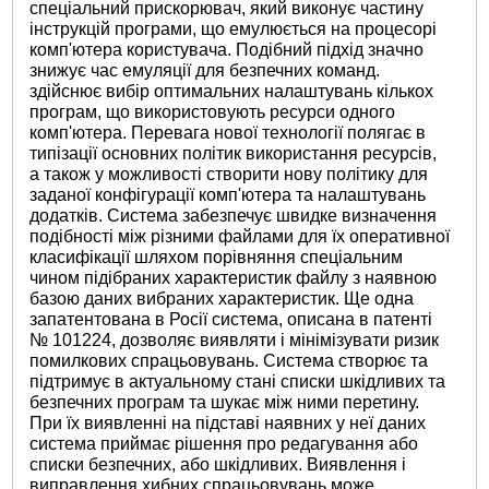
спеціальний прискорювач, який виконує частину
інструкцій програми, що емулюється на процесорі
комп'ютера користувача. Подібний підхід значно
знижує час емуляції для безпечних команд.
здійснює вибір оптимальних налаштувань кількох
програм, що використовують ресурси одного
комп'ютера. Перевага нової технології полягає в
типізації основних політик використання ресурсів,
а також у можливості створити нову політику для
заданої конфігурації комп'ютера та налаштувань
додатків. Система забезпечує швидке визначення
подібності між різними файлами для їх оперативної
класифікації шляхом порівняння спеціальним
чином підібраних характеристик файлу з наявною
базою даних вибраних характеристик. Ще одна
запатентована в Росії система, описана в патенті
№ 101224, дозволяє виявляти і мінімізувати ризик
помилкових спрацьовувань. Система створює та
підтримує в актуальному стані списки шкідливих та
безпечних програм та шукає між ними перетину.
При їх виявленні на підставі наявних у неї даних
система приймає рішення про редагування або
списки безпечних, або шкідливих. Виявлення і
виправлення хибних спрацьовувань може