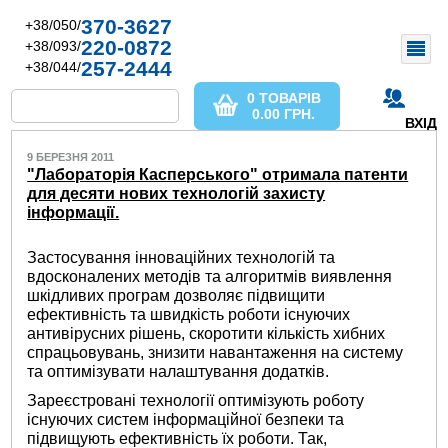
370-3627
+38/050/
220-0872
+38/093/
257-2444
+38/044/
0 ТОВАРІВ
0.00
ГРН.
ВХІД
9 БЕРЕЗНЯ 2011
"Лабораторія Касперського" отримала патенти
для десяти нових технологій захисту
інформації.
Застосування інноваційних технологій та
вдосконалених методів та алгоритмів виявлення
шкідливих програм дозволяє підвищити
ефективність та швидкість роботи існуючих
антивірусних рішень, скоротити кількість хибних
спрацьовувань, знизити навантаження на систему
та оптимізувати налаштування додатків.
Зареєстровані технології оптимізують роботу
існуючих систем інформаційної безпеки та
підвищують ефективність їх роботи. Так,