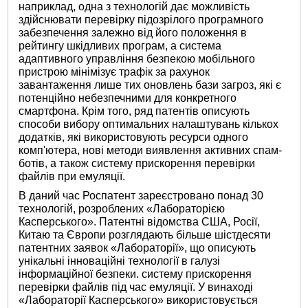
наприклад, одна з технологій дає можливість
здійснювати перевірку підозрілого програмного
забезпечення залежно від його положення в
рейтингу шкідливих програм, а система
адаптивного управління безпекою мобільного
пристрою мінімізує трафік за рахунок
завантаження лише тих оновлень бази загроз, які є
потенційно небезпечними для конкретного
смартфона. Крім того, ряд патентів описують
способи вибору оптимальних налаштувань кількох
додатків, які використовують ресурси одного
комп'ютера, нові методи виявлення активних спам-
ботів, а також систему прискорення перевірки
файлів при емуляції.
В даний час Роспатент зареєстровано понад 30
технологій, розроблених «Лабораторією
Касперського». Патентні відомства США, Росії,
Китаю та Європи розглядають більше шістдесяти
патентних заявок «Лабораторії», що описують
унікальні інноваційні технології в галузі
інформаційної безпеки. систему прискорення
перевірки файлів під час емуляції. У винаході
«Лабораторії Касперського» використовується