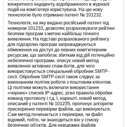
конкретного інциденту, відображеного в журналі
подій на комп'ютері користувача. На цю нову
технологію було отримано патент № 101232.
Технологія, на яку видано російський патент під
номером 101233, дозволяє розраховувати рейтинг
безпеки програм з метою найбільш точного
виявлення. На підставі розрахованого рейтингу
для підозрілих програм запроваджуються
обмеження на доступ до певних комп'ютерним
ресурсам, що запобігає збиткам від дій потенційно
небезпечної програми. описує новий метод
виявлення активних спам-ботів, для чого
використовується спеціальний обробник SMTP-
сесії. Обробник SMTP-сесії також слідкує за
виконанням політик роботи з поштовим клієнтом.
Ці політики можуть включати використання
«чорних» списків IP-адрес, різні правила обробки
команд протоколу і т.д. І, нарешті, новий метод,
описаний у патенті № 101235, пропонує алгоритм
прискорення перевірки файлів, що виконуються.
Сам метод починається з перевірки, чи файл
відомий, тобто, чи знаходиться він у списку
безпечних об'єктів. Для невідомих файлів