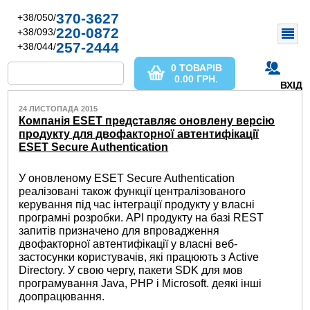
370-3627
+38/050/
220-0872
+38/093/
257-2444
+38/044/
0 ТОВАРІВ
0.00
ГРН.
ВХІД
24 ЛИСТОПАДА 2015
Компанія ESET представляє оновлену версію
продукту для двофакторної автентифікації
ESET Secure Authentication
У оновленому ESET Secure Authentication
реалізовані також функції централізованого
керування під час інтеграції продукту у власні
програмні розробки. API продукту на базі REST
запитів призначено для впровадження
двофакторної автентифікації у власні веб-
застосунки користувачів, які працюють з Active
Directory. У свою чергу, пакети SDK для мов
програмування Java, PHP і Microsoft. деякі інші
доопрацювання.