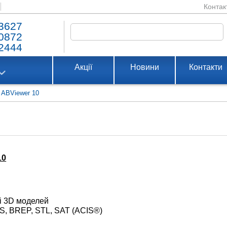
Контак
3627
0872
2444
Акції
Новини
Контакти
 ABViewer 10
10
ді 3D моделей
S, BREP, STL, SAT (ACIS®)