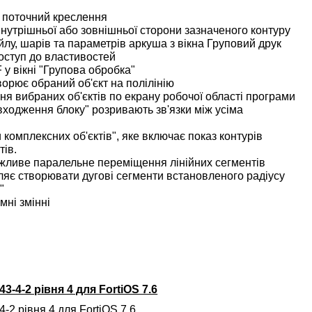
 поточний креслення
нутрішньої або зовнішньої сторони зазначеного контуру
, шарів та параметрів аркуша з вікна Груповий друк
оступ до властивостей
у вікні "Групова обробка"
орює обраний об'єкт на полілінію
я вибраних об'єктів по екрану робочої області програми
 входження блоку" розривають зв'язки між усіма
омплексних об'єктів", яке включає показ контурів
тів.
ожливе паралельне переміщення лінійних сегментів
оляє створювати дугові сегменти встановленого радіусу
"
ні змінні
3-4-2 рівня 4 для FortiOS 7.6
-2 рівня 4 для FortiOS 7.6