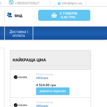
т:
+380503703627
info@itpro.ua
0 ТОВАРІВ
ВХІД
0.00
ГРН.
Доставка і
оплата
НАЙКРАЩА ЦІНА
Chaos Group
VRScans
4 514.00 грн
ВИБРАТИ ЛІЦЕНЗІЮ
Chaos Group
VRScans