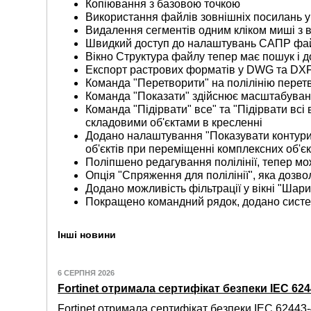
Копіювання з базовою точкою
Використання файлів зовнішніх посилань у
Видалення сегментів одним кліком миші з в
Швидкий доступ до налаштувань САПР файлу
Вікно Структура файлу тепер має пошук і д
Експорт растрових форматів у DWG та DXF 
Команда "Перетворити" на полілінію перетв
Команда "Показати" здійснює масштабуванн
Команда "Підірвати" все" та "Підірвати всі
складовими об'єктами в кресленні
Додано налаштування "Показувати контури к
об'єктів при переміщенні комплексних об'єк
Поліпшено редагування полілінії, тепер м
Опція "Спряження для полілінії", яка дозв
Додано можливість фільтрації у вікні "Шари
Покращено командний рядок, додано систем
Інші новини
6 СЕРПНЯ 2026
Fortinet отримала сертифікат безпеки IEC 6244
Fortinet отримала сертифікат безпеки IEC 62443-4