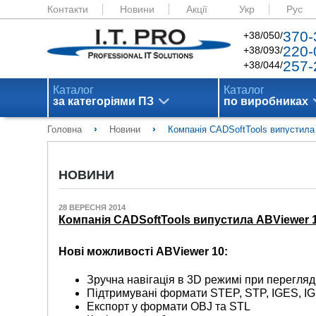
Контакти
Новини
Акції
Укр
Рус
370-
+38/050/
220-
+38/093/
257-
+38/044/
Каталог
Каталог
за категоріями ПЗ
по виробниках
›
›
Головна
Новини
Компанія CADSoftTools випустила
НОВИНИ
28 ВЕРЕСНЯ 2014
Компанія CADSoftTools випустила ABViewer 
Нові можливості ABViewer 10:
Зручна навігація в 3D режимі при перегля
Підтримувані формати STEP, STP, IGES, IG
Експорт у формати OBJ та STL