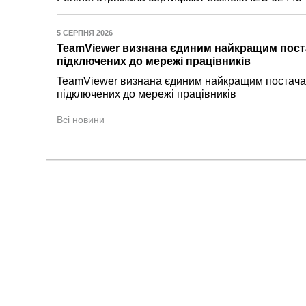
5 СЕРПНЯ 2026
TeamViewer визнана єдиним найкращим пост
підключених до мережі працівників
TeamViewer визнана єдиним найкращим постачал
підключених до мережі працівників
Всі новини