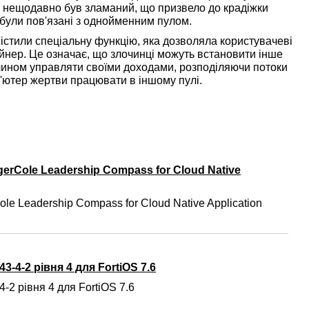
й нещодавно був зламаний, що призвело до крадіжки
 були пов'язані з однойменним пулом.
містили спеціальну функцію, яка дозволяла користувачеві
йнер. Це означає, що злочинці можуть встановити інше
 чином управляти своїми доходами, розподіляючи потоки
'ютер жертви працювати в іншому пулі.
gerCole Leadership Compass for Cloud Native
ole Leadership Compass for Cloud Native Application
3-4-2 рівня 4 для FortiOS 7.6
-2 рівня 4 для FortiOS 7.6