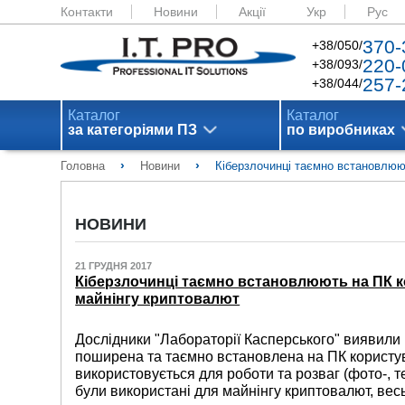
Контакти
Новини
Акції
Укр
Рус
370-
+38/050/
220-
+38/093/
257-
+38/044/
Каталог
Каталог
за категоріями ПЗ
по виробниках
›
›
Головна
Новини
Кіберзлочинці таємно встановлюю
НОВИНИ
21 ГРУДНЯ 2017
Кіберзлочинці таємно встановлюють на ПК к
майнінгу криптовалют
Дослідники "Лабораторії Касперського" виявили 
поширена та таємно встановлена ​​на ПК користу
використовується для роботи та розваг (фото-, т
були використані для майнінгу криптовалют, вес