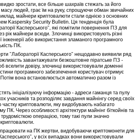
видко зростати, все більше шахраїв стежать за його
 масу людей, грає їм на руку, спрощуючи обман звичайних
априклад, майнери криптовалюти стали однією з основних
ем Kaspersky Security Bulletin. Ця тенденція була
аторії Касперського", які помітили повернення ПЗ для
ез рік майнери всюди. Злочинці використовують різні
ної інженерії або використання зламаного програмного
кість ПК.
ерти "Лабораторії Касперського" нещодавно виявили ряд
ожливість завантажувати безкоштовне піратське ПЗ -
б вселити довіру, злочинці використовували доменні
частини програмного забезпечення користувач отримує
у. Потім вона встановлюється автоматично разом із
стять ініціалізуючу інформацію - адреси гаманця та пулу
ькох учасників та розподіляє завдання майнінгу серед своїх
ю частку криптовалюти, яку видобувають набагато
 ПК. Через особливості архітектури майнінг біткойнів та
 трудомісткою операцією, тому такі пули значно
ї криптовалюти.
 працювати на ПК жертви, видобуваючи криптомонети для
 Касперського", у всіх випадках вони використовували