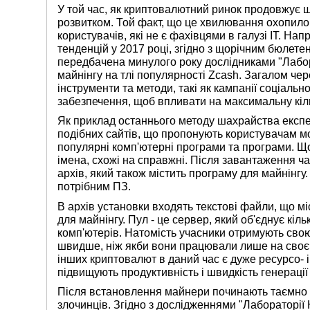
У той час, як криптовалютний ринок продовжує ш
розвитком. Той факт, що це хвилювання охопило
користувачів, які не є фахівцями в галузі ІТ. Н
тенденцій у 2017 році, згідно з щорічним бюлетен
передбачена минулого року дослідниками "Лабор
майнінгу на тлі популярності Zcash. Загалом чер
інструменти та методи, такі як кампанії соціаль
забезпечення, щоб впливати на максимальну кіль
Як приклад останнього методу шахрайства експ
подібних сайтів, що пропонують користувачам м
популярні комп'ютерні програми та програми. Що
імена, схожі на справжні. Після завантаження 
архів, який також містить програму для майнінг
потрібним ПЗ.
В архів установки входять текстові файли, що мі
для майнінгу. Пул - це сервер, який об'єднує кіл
комп'ютерів. Натомість учасники отримують сво
швидше, ніж якби вони працювали лише на своєму
інших криптовалют в даний час є дуже ресурсо- і
підвищують продуктивність і швидкість генераці
Після встановлення майнери починають таємно
злочинців. Згідно з дослідженнями "Лабораторії