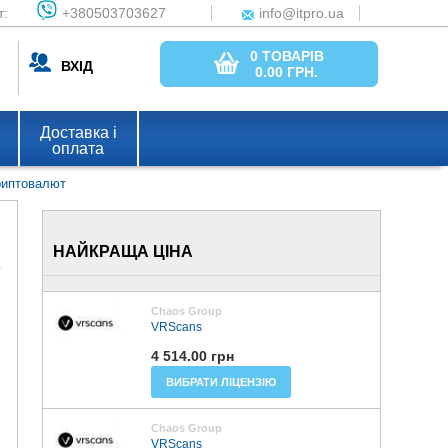
т:
+380503703627
info@itpro.ua
0 ТОВАРІВ
ВХІД
0.00
ГРН.
Доставка і
оплата
криптовалют
НАЙКРАЩА ЦІНА
Chaos Group
VRScans
4 514.00 грн
ВИБРАТИ ЛІЦЕНЗІЮ
Chaos Group
VRScans