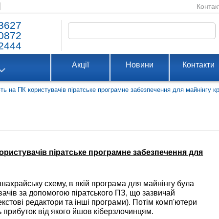
Контак
3627
0872
2444
Акції
Новини
Контакти
ть на ПК користувачів піратське програмне забезпечення для майнінгу 
ористувачів піратське програмне забезпечення для
шахрайську схему, в якій програма для майнінгу була
вачів за допомогою піратського ПЗ, що зазвичай
екстові редактори та інші програми). Потім комп'ютери
ь прибуток від якого йшов кіберзлочинцям.