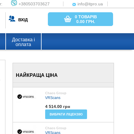
т:
+380503703627
info@itpro.ua
0 ТОВАРІВ
ВХІД
0.00
ГРН.
Доставка і
оплата
НАЙКРАЩА ЦІНА
Chaos Group
VRScans
4 514.00 грн
ВИБРАТИ ЛІЦЕНЗІЮ
Chaos Group
VRScans