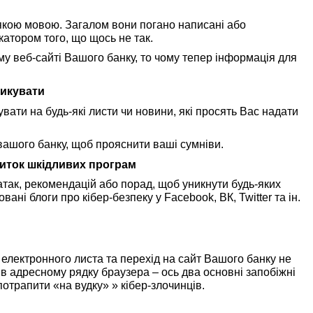
-якою мовою. Загалом вони погано написані або
катором того, що щось не так.
му веб-сайті Вашого банку, то чому тепер інформація для
зикувати
вати на будь-які листи чи новини, які просять Вас надати
вашого банку, щоб прояснити ваші сумніви.
иток шкідливих програм
атак, рекомендацій або порад, щоб уникнути будь-яких
вані блоги про кібер-безпеку у Facebook, ВК, Twitter та ін.
лектронного листа та перехід на сайт Вашого банку не
в адресному рядку браузера – ось два основні запобіжні
потрапити «на вудку» » кібер-злочинців.