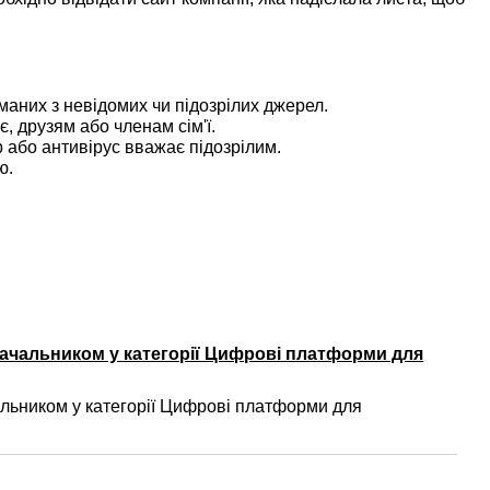
маних з невідомих чи підозрілих джерел.
, друзям або членам сім'ї.
 або антивірус вважає підозрілим.
ю.
ачальником у категорії Цифрові платформи для
ьником у категорії Цифрові платформи для