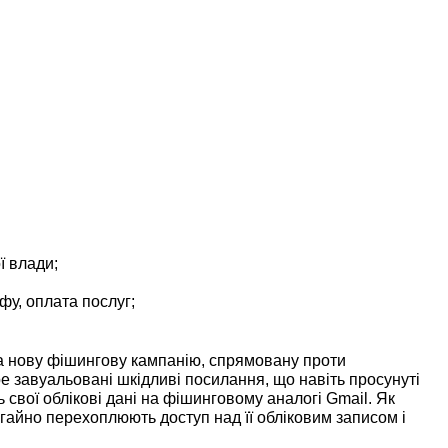
ї влади;
у, оплата послуг;
на нову фішингову кампанію, спрямовану проти
ре завуальовані шкідливі посилання, що навіть просунуті
ь свої облікові дані на фішинговому аналогі Gmail. Як
гайно перехоплюють доступ над її обліковим записом і