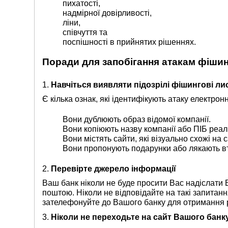
пихатості,
надмірної довірливості,
ліни,
співчуття та
поспішності в прийнятих рішеннях.
Поради для запобігання атакам фіши
1.
Навчіться виявляти підозрілі фішингові ли
Є кілька ознак, які ідентифікують атаку електро
Вони дублюють образ відомої компанії.
Вони копіюють назву компанії або ПІБ реаль
Вони містять сайти, які візуально схожі на
Вони пропонують подарунки або лякають вт
2.
Перевірте джерело інформації
Ваш банк ніколи не буде просити Вас надіслати
поштою. Ніколи не відповідайте на такі запитання
зателефонуйте до Вашого банку для отримання 
3.
Ніколи не переходьте на сайт Вашого банк