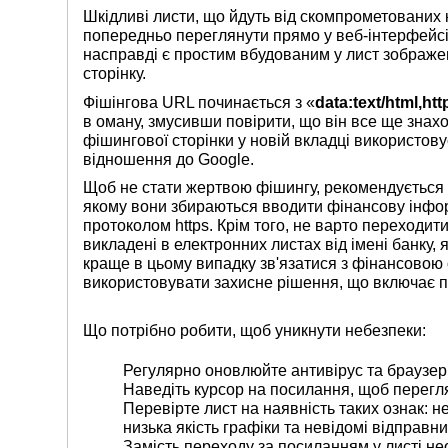
Шкідливі листи, що йдуть від скомпрометованих 
попередньо переглянути прямо у веб-інтерфейсі
насправді є простим вбудованим у лист зображе
сторінку.
Фішінгова URL починається з «
data:text/html
,ht
в оману, змусивши повірити, що він все ще знахо
фішингової сторінки у новій вкладці використову
відношення до Google.
Щоб не стати жертвою фішингу, рекомендується 
якому вони збираються вводити фінансову інфор
протоколом https. Крім того, не варто переходит
викладені в електронних листах від імені банку,
краще в цьому випадку зв'язатися з фінансовою 
використовувати захисне рішення, що включає пр
Що потрібно робити, щоб уникнути небезпеки:
Регулярно оновлюйте антивірус та браузер
Наведіть курсор на посилання, щоб перегля
Перевірте лист на наявність таких ознак: 
низька якість графіки та невідомі відправни
Замість переходу за посиланням у листі нео