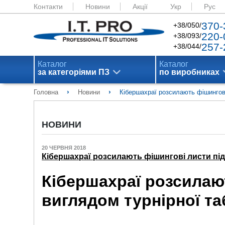
Контакти
Новини
Акції
Укр
Рус
370-
+38/050/
220-
+38/093/
257-
+38/044/
Каталог
Каталог
за категоріями ПЗ
по виробниках
›
›
Головна
Новини
Кібершахраї розсилають фішингові
НОВИНИ
20 ЧЕРВНЯ 2018
Кібершахраї розсилають фішингові листи під
Кібершахраї розсилаю
виглядом турнірної та