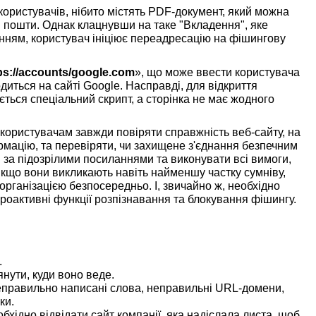
користувачів, нібито містять PDF-документ, який можна
 пошти. Однак клацнувши на таке "Вкладення", яке
нням, користувач ініціює переадресацію на фішингову
tps://accounts/google.com
», що може ввести користувача
диться на сайті Google. Насправді, для відкриття
ється спеціальний скрипт, а сторінка не має жодного
користувачам завжди повіряти справжність веб-сайту, на
мацію, та перевіряти, чи захищене з'єднання безпечним
и за підозрілими посиланнями та виконувати всі вимоги,
 якщо вони викликають навіть найменшу частку сумніву,
організацією безпосередньо. І, звичайно ж, необхідно
оактивні функції розпізнавання та блокування фішингу.
.
нути, куди воно веде.
неправильно написані слова, неправильні URL-домени,
ки.
бхідно відвідати сайт компанії, яка надіслала листа, щоб