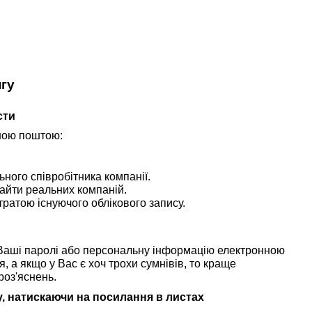
нгу
сти
нною поштою:
ного співробітника компанії.
 сайти реальних компаній.
ратою існуючого облікового запису.
 Ваші паролі або персональну інформацію електронною
, а якщо у Вас є хоч трохи сумнівів, то краще
роз'яснень.
у, натискаючи на посилання в листах