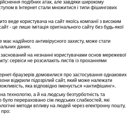
дійснення подібних атак, але завдяки широкому
тупом в Інтернет стали множитися і типи фішингових
бито веде користувача на сайт якоїсь компанії з високим
сайт - це лише імітація оригінального сайту без будь-якої
 має надійного антивірусного захисту, може стати
нальних даних.
ії, заснований на незнанні користувачами основ мережевої
акту: сервіси не розсилають листів із проханнями
тернет-браузерів домовилися про застосування однакових
вони відкрили підозрілий сайт, який може належати
можливість, яка відповідно іменується «антифішинг».
на технологію, а й на людську безтурботність та
sco було перераховано сім людських слабкостей, які
ологічні методи впливу на людей через електронну пошту,
 про: