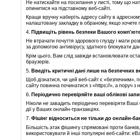
Не натискайте на посилання у листі, тому що на
опинитися на підставному веб-сайті.
Краще вручну наберіть адресу сайту в адресном
налаштовану закладку в обраному, якщо хочете
4.
Підвищіть рівень безпеки Вашого комп'ют
Не втрачати почуття здорового глузду і мати роз
за допомогою антивірусу, здатного блокувати дан
Крім цього, Вам слід завжди встановлювати оста
браузерів.
5.
Введіть критичні дані лише на безпечних в
Щоб дізнатися, чи цей веб-сайт є «безпечним», 
сайту повинна починатися з «https://», а поруч з
6.
Періодично перевіряйте ваші облікові зап
Ніколи не завадить періодично перевіряти Ваші б
дії у Ваших онлайн-транзакціях.
7.
Фішінг відноситься не тільки до онлайн-ба
Більшість атак фішингу спрямовані проти банків
використовувати й інші популярні веб-сайти: eBa