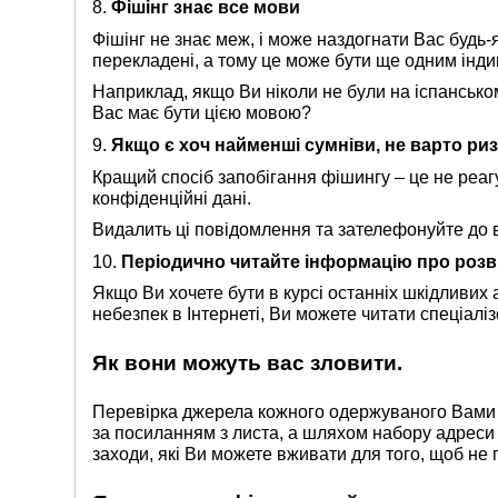
8.
Фішінг знає все мови
Фішінг не знає меж, і може наздогнати Вас будь
перекладені, а тому це може бути ще одним інди
Наприклад, якщо Ви ніколи не були на іспансько
Вас має бути цією мовою?
9.
Якщо є хоч найменші сумніви, не варто ри
Кращий спосіб запобігання фішингу – це не реагу
конфіденційні дані.
Видалить ці повідомлення та зателефонуйте до 
10.
Періодично читайте інформацію про розв
Якщо Ви хочете бути в курсі останніх шкідливих 
небезпек в Інтернеті, Ви можете читати спеціалізо
Як вони можуть вас зловити.
Перевірка джерела кожного одержуваного Вами е
за посиланням з листа, а шляхом набору адреси 
заходи, які Ви можете вживати для того, щоб не 