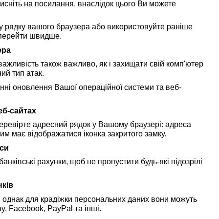
тисніть на посилання. внаслідок цього Ви можете
у рядку вашого браузера або використовуйте раніше
 перейти швидше.
ера
важливість також важливо, як і захищати свій комп'ютер
ий тип атак.
нні оновлення Вашої операційної системи та веб-
еб-сайтах
перевірте адресний рядок у Вашому браузері: адреса
 ним має відображатися іконка закритого замку.
иси
анківські рахунки, щоб не пропустити будь-які підозрілі
нків
, однак для крадіжки персональних даних вони можуть
y, Facebook, PayPal та інші.