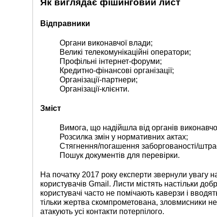
Як виглядає фішинговий лист
Відправники
Органи виконавчої влади;
Великі телекомунікаційні оператори;
Профільні інтернет-форуми;
Кредитно-фінансові організації;
Організації-партнери;
Організації-клієнти.
Зміст
Вимога, що надійшла від органів виконавчо
Розсилка змін у нормативних актах;
Стягнення/погашення заборгованості/штраф
Пошук документів для перевірки.
На початку 2017 року експерти звернули увагу 
користувачів Gmail. Листи містять настільки доб
користувачі часто не помічають каверзи і вводят
тільки жертва скомпрометована, зловмисники не
атакують усі контакти потерпілого.