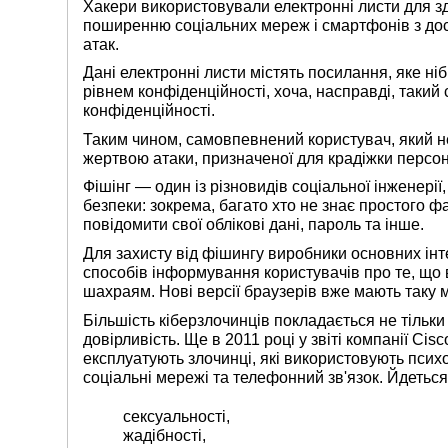
Хакери використовували електронні листи для з
поширенню соціальних мереж і смартфонів з дос
атак.
Дані електронні листи містять посилання, яке ні
рівнем конфіденційності, хоча, насправді, такий 
конфіденційності.
Таким чином, самовпевнений користувач, який не
жертвою атаки, призначеної для крадіжки персо
Фішінг — один із різновидів соціальної інженер
безпеки: зокрема, багато хто не знає простого ф
повідомити свої облікові дані, пароль та інше.
Для захисту від фішингу виробники основних ін
способів інформування користувачів про те, що 
шахраям. Нові версії браузерів вже мають таку 
Більшість кіберзлочинців покладається не тільки 
довірливість. Ще в 2011 році у звіті компанії Ci
експлуатують злочинці, які використовують псих
соціальні мережі та телефонний зв'язок. Йдеться
сексуальності,
жадібності,