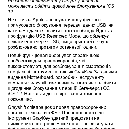
Розробник інструменту GrayKey знайшов
можливість обійти щогодинне блокування в iOS
12.
Не встигла Apple анонсувати нову функцію
примусового блокування передачі даних USB, як
хакерам вдалося знайти спосіб її обходу. Йдеться
про функцію USB Restricted Mode, що обмежує
підключення через USB, якщо пристрій не було
розблоковано протягом останньої години.
Новий функціонал обернувся справжньою
проблемою для правоохоронців, які
використовують для розблокування смартфонів
спеціальні інструменти, такі як GrayKey. За даними
видання Motherboard, розробник інструменту
компанія Grayshift вже знайшла можливість обійти
щогодинне блокування в першій бета-версії ОС
iOS 12. Наскільки достовірні заяви компанії,
покаже час.
Grayshift співпрацює з поряд правоохоронних
органів, включаючи ФБР Пропонований нею
інструмент GrayKey здатний працювати на
вимкнених пристроях, може повністю витягувати