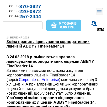
370-3627
+38/050/
220-0872
+38/093/
257-2444
+38/044/
0 ТОВАРІВ
0.00
ГРН.
ВХІД
14 БЕРЕЗНЯ 2018
Зміна правил ліцензування корпоративних
ліцензій ABBYY FineReader 14
З 24.03.2018 р. змінюються правила
ліцензування корпоративних ліцензій ABBYY
FineReader 14.
За новими правилами початкова закупівля
корпоративних ліцензій FineReader 14
(версії
Corporate
та
Enterprise
) можлива лише від 3-
х ліцензій! А при апгрейді 1-ої чи 2-х корпоративних
ліцензій користувачеві доведеться докупити брак
нових ліцензій, щоб у результаті було 3 ліцензії.
У зв'язку зі зміною правил ліцензування
корпоративних ліцензій ABBYY FineReader 14,
рекомендуємо придбати апгрейд