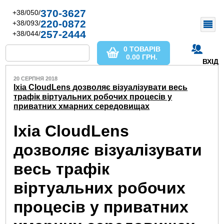
370-3627
+38/050/
220-0872
+38/093/
257-2444
+38/044/
0 ТОВАРІВ
0.00
ГРН.
ВХІД
20 СЕРПНЯ 2018
Ixia CloudLens дозволяє візуалізувати весь
трафік віртуальних робочих процесів у
приватних хмарних середовищах
Ixia CloudLens
дозволяє візуалізувати
весь трафік
віртуальних робочих
процесів у приватних