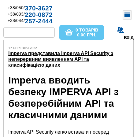
370-3627
+38/050/
220-0872
+38/093/
257-2444
+38/044/
0 ТОВАРІВ
0.00
ГРН.
ВХІД
17 БЕРЕЗНЯ 2022
Imperva представила Imperva API Security з
неперервним виявленням API та
класифікацією даних
Imperva вводить
безпеку IMPERVA API з
безперебійним API та
класичними даними
Imperva API Security легко вставати посеред