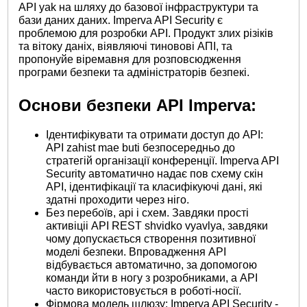
API yak на шляху до базової інфраструктури та
бази даних даних. Imperva API Security є
проблемою для розробки API. Продукт злих різіків
та вітоку даніх, віявляючі тиновові АПІ, та
пропонуйе віремавня для розповсюдження
програми безпеки та адміністраторів безпекі.
Основи безпеки API Imperva:
Ідентифікувати та отримати доступ до API:
API zahist mae buti безпосередньо до
стратегій організації конференції. Imperva API
Security автоматично надає пов схему скін
API, ідентифікації та класифікуючі дані, які
здатні проходити через ніго.
Без перебоїв, api і схем. Завдяки прості
активіціі API REST shvidko vyavlya, завдяки
чому допускається створення позитивної
моделі безпеки. Впровадження API
відбувається автоматично, за допомогою
команди йти в ногу з розробниками, а API
часто використовується в роботі-носії.
Фірмова модель шлюзу: Imperva API Security -