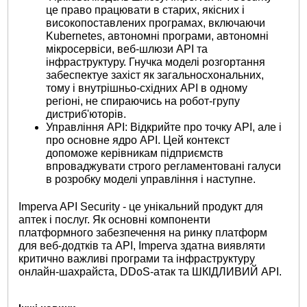
це право працювати в старих, якісних і
високопоставлених програмах, включаючи
Kubernetes, автономні програми, автономні
мікросервіси, веб-шлюзи API та
інфраструктуру. Гнучка моделі розгортання
забеспектуе захіст як загальносхональних,
тому і внутрішньо-східних API в одному
регіоні, не спираючись на робот-групу
дистриб'юторів.
Управління API: Відкрийте про точку API, але i
про основне ядро API. Цей контекст
допоможе керівникам підприємств
впроваджувати строго регламентовані галуси
в розробку моделі управління і наступне.
Imperva API Security - це унікальний продукт для
аптек і послуг. Як основні компоненти
платформного забезпечення на ринку платформ
для веб-додтків та API, Imperva здатна виявляти
критично важливі програми та інфраструктуру
онлайн-шахрайста, DDoS-атак та ШКІДЛИВИЙ API.