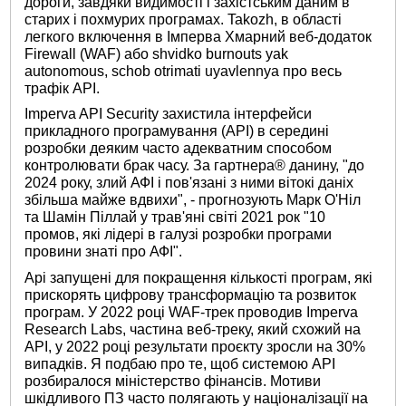
дороги, завдяки видимості і захістським даним в
старих і похмурих програмах. Takozh, в області
легкого включення в Імперва Хмарний веб-додаток
Firewall (WAF) або shvidko burnouts yak
autonomous, schob otrimati uyavlennya про весь
трафік API.
Imperva API Security захистила інтерфейси
прикладного програмування (API) в середині
розробки деяким часто адекватним способом
контролювати брак часу. За гартнера® данину, "до
2024 року, злий АФІ і пов'язані з ними вітокі даніх
збільша майже вдвихи", - прогнозують Марк О'Ніл
та Шамін Піллай у трав'яні світі 2021 рок "10
промов, які лідері в галузі розробки програми
провини знаті про АФІ".
Api запущені для покращення кількості програм, які
прискорять цифрову трансформацію та розвиток
програм. У 2022 році WAF-трек проводив Imperva
Research Labs, частина веб-треку, який схожий на
API, у 2022 році результати проєкту зросли на 30%
випадків. Я подбаю про те, щоб системою API
розбиралося міністерство фінансів. Мотиви
шкідливого ПЗ часто полягають у націоналізації на