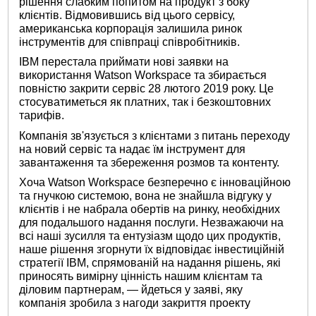
рішення слабким попитом на продукт з боку
клієнтів. Відмовившись від цього сервісу,
американська корпорація залишила ринок
інструментів для співпраці співробітників.
IBM перестала приймати нові заявки на
використання Watson Workspace та збирається
повністю закрити сервіс 28 лютого 2019 року. Це
стосуватиметься як платних, так і безкоштовних
тарифів.
Компанія зв'язується з клієнтами з питань переходу
на новий сервіс та надає їм інструмент для
завантаження та збереження розмов та контенту.
Хоча Watson Workspace безперечно є інноваційною
та гнучкою системою, вона не знайшла відгуку у
клієнтів і не набрала обертів на ринку, необхідних
для подальшого надання послуги. Незважаючи на
всі наші зусилля та ентузіазм щодо цих продуктів,
наше рішення згорнути їх відповідає інвестиційній
стратегії IBM, спрямованій на надання рішень, які
приносять вимірну цінність нашим клієнтам та
діловим партнерам, — йдеться у заяві, яку
компанія зробила з нагоди закриття проекту