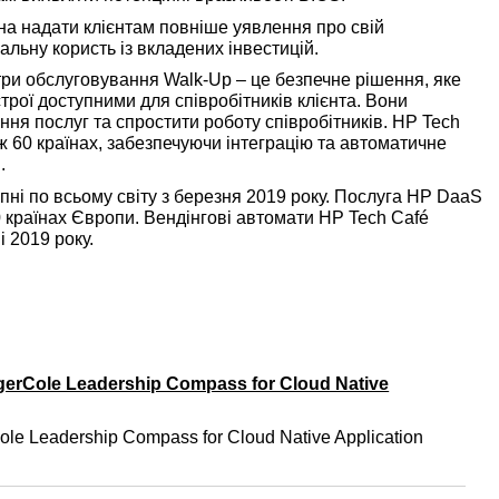
кана надати клієнтам повніше уявлення про свій
льну користь із вкладених інвестицій.
три обслуговування Walk-Up – це безпечне рішення, яке
трої доступними для співробітників клієнта. Вони
ня послуг та спростити роботу співробітників. HP Tech
іж 60 країнах, забезпечуючи інтеграцію та автоматичне
.
пні по всьому світу з березня 2019 року. Послуга HP DaaS
 країнах Європи. Вендінгові автомати HP Tech Café
і 2019 року.
gerCole Leadership Compass for Cloud Native
ole Leadership Compass for Cloud Native Application