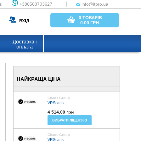
т:
+380503703627
info@itpro.ua
0 ТОВАРІВ
ВХІД
0.00
ГРН.
Доставка і
оплата
НАЙКРАЩА ЦІНА
Chaos Group
VRScans
4 514.00 грн
ВИБРАТИ ЛІЦЕНЗІЮ
Chaos Group
VRScans