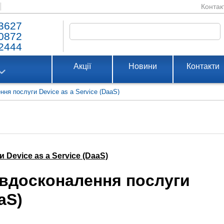
Контак
3627
0872
2444
Акції
Новини
Контакти
ння послуги Device as a Service (DaaS)
 Device as a Service (DaaS)
 вдосконалення послуги
aS)