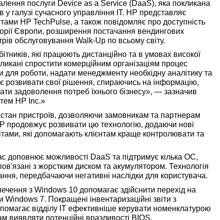
лення послуги Device as a Service (DaaS), яка покликана
в у галузі сучасного управління ІТ. HP представляє
ітами HP TechPulse, а також повідомляє про доступність
торії Європи, розширення постачання вендингових
трів обслуговування Walk-Up по всьому світу.
ітників, які працюють дистанційно та в умовах високої
окликані спростити комерційним організаціям процес
 для роботи, надати менеджменту необхідну аналітику та
ує розвивати свої рішення, спираючись на інформацію,
вати задоволення потреб їхнього бізнесу», — зазначив
тем HP Inc.»
є стан пристроїв, дозволяючи замовникам та партнерам
HP продовжує розвивати цю технологію, додаючи нові
ітами, які допомагають клієнтам краще контролювати та
ac доповнює можливості DaaS та підтримує кілька ОС,
в'язані з жорстким диском та акумулятором. Технологія
ання, передбачаючи негативні наслідки для користувача.
печення з Windows 10 допомагає здійснити перехід на
Windows 7. Покращені інвентаризаційні звіти з
помагає відділу ІТ ефективніше керувати номенклатурою
ам виявляти потенційні вразливості BIOS.