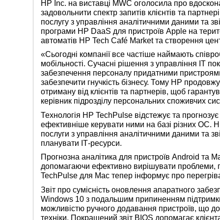
HP Inc. на виставці MWC оголосила про вдоскона
задовольнити спектр запитів клієнтів та партнері
послугу з управління аналітичними даними та зв
програми HP DaaS для пристроїв Apple на тери
автоматів HP Tech Café Market та створення цен
«Сьогодні компанії все частіше наймають співроб
мобільності. Сучасні рішення з управління ІТ п
забезпечення персоналу придатними пристроями
забезпечити гнучкість бізнесу. Тому HP продовж
отриману від клієнтів та партнерів, щоб гаранту
керівник підрозділу персональних споживчих сис
Технологія HP TechPulse відстежує та прогнозу
ефективніше керувати ними на базі різних ОС. 
послуги з управління аналітичними даними та зв
планувати ІТ-ресурси.
Прогнозна аналітика для пристроїв Android та M
допомагаючи ефективно вирішувати проблеми, по
TechPulse для Mac тепер інформує про перегрів
Звіт про сумісність оновлення апаратного забез
Windows 10 з подальшим припиненням підтримки 
можливістю ручного додавання пристроїв, що до
техніки. Покращений звіт BIOS допомагає клієнт