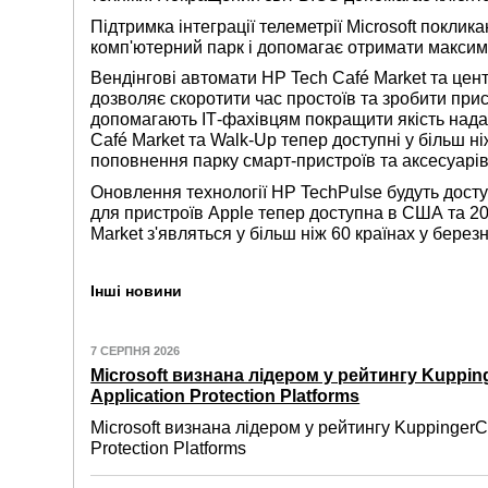
Підтримка інтеграції телеметрії Microsoft покли
комп'ютерний парк і допомагає отримати максима
Вендінгові автомати HP Tech Café Market та цен
дозволяє скоротити час простоїв та зробити прис
допомагають ІТ-фахівцям покращити якість надан
Café Market та Walk-Up тепер доступні у більш н
поповнення парку смарт-пристроїв та аксесуарів
Оновлення технології HP TechPulse будуть досту
для пристроїв Apple тепер доступна в США та 20
Market з'являться у більш ніж 60 країнах у березн
Інші новини
7 СЕРПНЯ 2026
Microsoft визнана лідером у рейтингу Kuppin
Application Protection Platforms
Microsoft визнана лідером у рейтингу KuppingerC
Protection Platforms