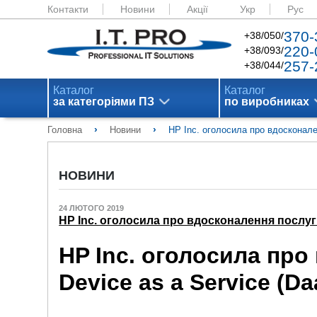
Контакти
Новини
Акції
Укр
Рус
370-
+38/050/
220-
+38/093/
257-
+38/044/
Каталог
Каталог
за категоріями ПЗ
по виробниках
›
›
Головна
Новини
HP Inc. оголосила про вдосконале
НОВИНИ
24 ЛЮТОГО 2019
HP Inc. оголосила про вдосконалення послуги
HP Inc. оголосила про
Device as a Service (Da