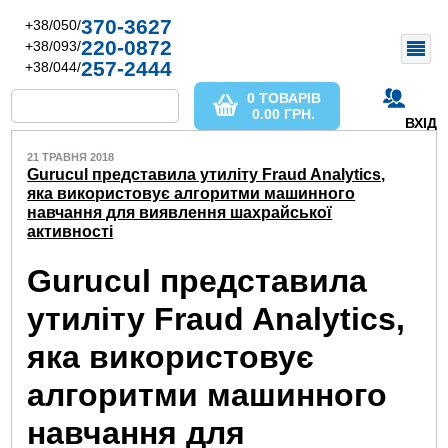
370-3627
+38/050/
220-0872
+38/093/
257-2444
+38/044/
0 ТОВАРІВ
0.00
ГРН.
ВХІД
21 ТРАВНЯ 2018
Gurucul представила утиліту Fraud Analytics,
яка використовує алгоритми машинного
навчання для виявлення шахрайської
активності
Gurucul представила
утиліту Fraud Analytics,
яка використовує
алгоритми машинного
навчання для