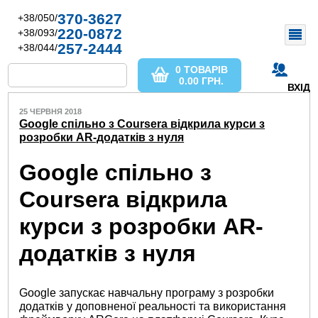
370-3627
+38/050/
220-0872
+38/093/
257-2444
+38/044/
0 ТОВАРІВ
0.00
ГРН.
ВХІД
25 ЧЕРВНЯ 2018
Google спільно з Coursera відкрила курси з
розробки AR-додатків з нуля
Google спільно з
Coursera відкрила
курси з розробки AR-
додатків з нуля
Google запускає навчальну програму з розробки
додатків у доповненої реальності та використання