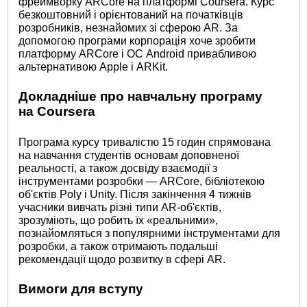
фреймворку ARCore на платформі Coursera. Курс
безкоштовний і орієнтований на початківців
розробників, незнайомих зі сферою AR. За
допомогою програми корпорація хоче зробити
платформу ARCore і ОС Android привабливою
альтернативою Apple і ARKit.
Докладніше про навчальну програму
на Coursera
Програма курсу тривалістю 15 годин спрямована
на навчання студентів основам доповненої
реальності, а також досвіду взаємодії з
інструментами розробки — ARCore, бібліотекою
об'єктів Poly і Unity. Після закінчення 4 тижнів
учасники вивчать різні типи AR-об'єктів,
зрозуміють, що робить їх «реальними»,
познайомляться з популярними інструментами для
розробки, а також отримають подальші
рекомендації щодо розвитку в сфері AR.
Вимоги для вступу