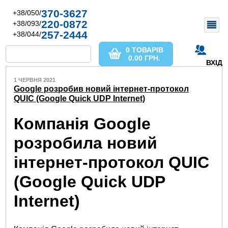
370-3627
+38/050/
220-0872
+38/093/
257-2444
+38/044/
0 ТОВАРІВ
0.00
ГРН.
ВХІД
1 ЧЕРВНЯ 2021
Google розробив новий інтернет-протокол
QUIC (Google Quick UDP Internet)
Компанія Google
розробила новий
інтернет-протокол QUIC
(Google Quick UDP
Internet)