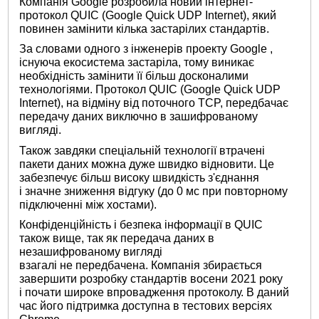
Компанія Google розробила новий інтернет-
протокол QUIC (Google Quick UDP Internet), який
повинен замінити кілька застарілих стандартів.
За словами одного з інженерів проекту Google ,
існуюча екосистема застаріла, тому виникає
необхідність замінити її більш досконалими
технологіями. Протокол QUIC (Google Quick UDP
Internet), на відміну від поточного TCP, передбачає
передачу даних виключно в зашифрованому
вигляді.
Також завдяки спеціальній технології втрачені
пакети даних можна дуже швидко відновити. Це
забезпечує більш високу швидкість з'єднання
і значне зниження відгуку (до 0 мс при повторному
підключенні між хостами).
Конфіденційність і безпека інформації в QUIC
також вище, так як передача даних в
незашифрованому вигляді
взагалі не передбачена. Компанія збирається
завершити розробку стандартів восени 2021 року
і почати широке впровадження протоколу. В даний
час його підтримка доступна в тестових версіях