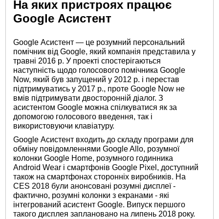
На яких пристроях працює
Google Асистент
Google Асистент — це розумний персональний
помічник від Google, який компанія представила у
травні 2016 р. У проекті спостерігаються
наступність щодо голосового помічника Google
Now, який був запущений у 2012 р. і перестав
підтримуватись у 2017 р., проте Google Now не
вмів підтримувати двосторонній діалог. З
асистентом Google можна спілкуватися як за
допомогою голосового введення, так і
використовуючи клавіатуру.
Google Асистент входить до складу програми для
обміну повідомленнями Google Allo, розумної
колонки Google Home, розумного годинника
Android Wear і смартфонів Google Pixel, доступний
також на смартфонах сторонніх виробників. На
CES 2018 були анонсовані розумні дисплеї -
фактично, розумні колонки з екранами - які
інтегрований асистент Google. Випуск першого
такого дисплея заплановано на липень 2018 року.