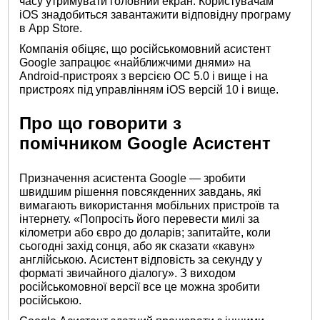
часу утримувати головний екран. Користувачам
iOS знадобиться завантажити відповідну програму
в App Store.
Компанія обіцяє, що російськомовний асистент
Google запрацює «найближчими днями» на
Android-пристроях з версією ОС 5.0 і вище і на
пристроях під управлінням iOS версій 10 і вище.
Про що говорити з
помічником Google Асистент
Призначення асистента Google — зробити
швидшим рішення повсякденних завдань, які
вимагають використання мобільних пристроїв та
інтернету. «Попросіть його перевести милі за
кілометри або євро до доларів; запитайте, коли
сьогодні захід сонця, або як сказати «кавун»
англійською. Асистент відповість за секунду у
форматі звичайного діалогу». З виходом
російськомовної версії все це можна зробити
російською.