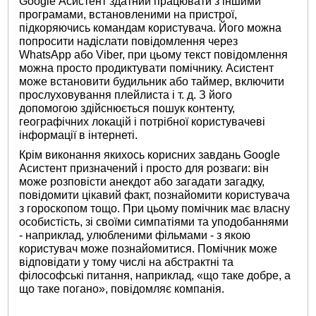
Google Асистент здатний працювати з іншими
програмами, встановленими на пристрої,
підкоряючись командам користувача. Його можна
попросити надіслати повідомлення через
WhatsApp або Viber, при цьому текст повідомлення
можна просто продиктувати помічнику. Асистент
може встановити будильник або таймер, включити
прослуховування плейлиста і т. д. З його
допомогою здійснюється пошук контенту,
географічних локацій і потрібної користувачеві
інформації в інтернеті.
Крім виконання якихось корисних завдань Google
Асистент призначений і просто для розваги: ​​він
може розповісти анекдот або загадати загадку,
повідомити цікавий факт, познайомити користувача
з гороскопом тощо. При цьому помічник має власну
особистість, зі своїми симпатіями та уподобаннями
- наприклад, улюбленими фільмами - з якою
користувач може познайомитися. Помічник може
відповідати у тому числі на абстрактні та
філософські питання, наприклад, «що таке добре, а
що таке погано», повідомляє компанія.