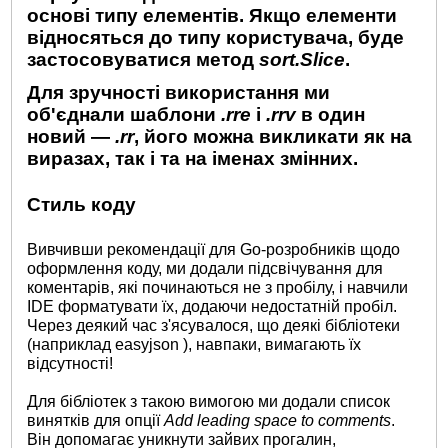
основі типу елементів. Якщо елементи
відносяться до типу користувача, буде
застосовуватися метод
sort.Slice
.
Для зручності використання ми
об'єднали шаблони
.rre
і
.rrv
в один
новий —
.rr
, його можна викликати як на
виразах, так і та на іменах змінних.
Стиль коду
Вивчивши рекомендації для Go-розробників щодо
оформлення коду, ми додали підсвічування для
коментарів, які починаються не з пробілу, і навчили
IDE форматувати їх, додаючи недостатній пробіл.
Через деякий час з'ясувалося, що деякі бібліотеки
(наприклад easyjson ), навпаки, вимагають їх
відсутності!
Для бібліотек з такою вимогою ми додали список
винятків для опції
Add leading space to comments
.
Він допомагає уникнути зайвих прогалин,