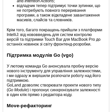
and
Intention Actions
;
відладчик тепер підтримує точки зупинки, що
не потребують повного переривання
програми, а також відкладене завантаження
масивів, слайсів та словників.
Крім того, багато покращень прийшли з платформи
IntelliJ: від нововведень для систем контролю
версій та підтримки Touch Bar для MacBook Pro до
останніх новинок зі світу фронтенд-розробки.
Підтримка модулів Go (vgo)
У лютому команда Go анонсувала пробну версію
нового інструменту для управління залежностями,
і ми одразу ж вирішили розпочати роботу над його
підтримкою.
GoLand дозволяє створювати проекти нового типу
(
Go Module
) і пропонує синхронізувати залежності
в один клік прямо з редактора коду.
Move-рефакторинг