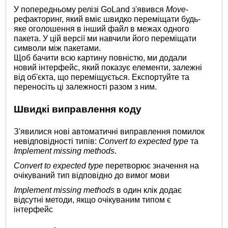
У попередньому релізі GoLand з'явився
Move
-
рефакторинг, який вміє швидко переміщати будь-
яке оголошення в інший файл в межах одного
пакета. У цій версії ми навчили його переміщати
символи між пакетами.
Щоб бачити всю картину повністю, ми додали
новий інтерфейс, який показує елементи, залежні
від об'єкта, що переміщується. Експортуйте та
переносіть ці залежності разом з ним.
Швидкі виправлення коду
З'явилися нові автоматичні виправлення помилок
невідповідності типів:
Convert to expected type
та
Implement missing methods
.
Convert to expected type
перетворює значення на
очікуваний тип відповідно до вимог мови
Implement missing methods
в один клік додає
відсутні методи, якщо очікуваним типом є
інтерфейс