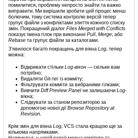
помилитися, проблему непросто знайти та важко
виправити. Ми вирішили зробити цей процес менш
болючим, тому система контролю версій тепер
групує файли з конфліктами злиття кожного списку
змін. Покращений діалог
Files Merged with Conflicts
показує імена гілок при виконанні
Pull
,
Merge
, або
Rebase
та групує файли за каталогами.
З'явилося багато покращень для вікна
Log
, тепер
можна:
Відкривати стільки
Log-вікон
— скільки вам
потрібно;
Видаляти Git-тег із комміту;
Фільтрувати комміти за вибраними гілками;
Вивчити
Diff Preview Panel
не залишаючи
Log
-
вікна;
Слідкувати за станом репозиторію за
допомогою нової дії
Browse Repository at
Revision
.
Крім змін для вікна
Log
, VCS стала кращою ще за
кількома напрямками.
Наприклад, у новій версії можна комітити та