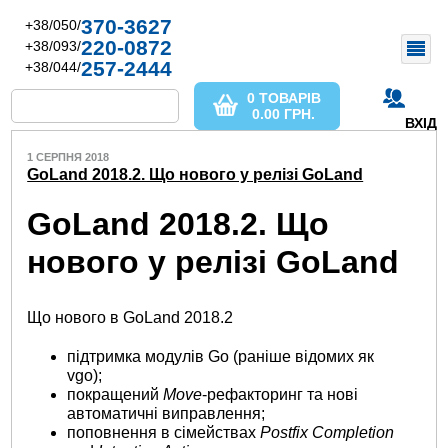
370-3627
+38/050/
220-0872
+38/093/
257-2444
+38/044/
0 ТОВАРІВ
0.00
ГРН.
ВХІД
1 СЕРПНЯ 2018
GoLand 2018.2. Що нового у релізі GoLand
GoLand 2018.2. Що
нового у релізі GoLand
Що нового в GoLand 2018.2
підтримка модулів Go (раніше відомих як
vgo);
покращений
Move
-рефакторинг та нові
автоматичні виправлення;
поповнення в сімействах
Postfix Completion