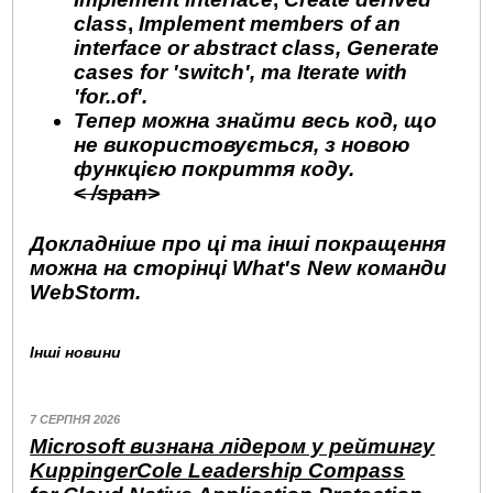
class
,
Implement members of an
interface or abstract class
,
Generate
cases for 'switch'
, та
Iterate with
'for..of'
.
Тепер можна знайти весь код, що
не використовується, з новою
функцією покриття коду.
< /span>
Докладніше про ці та інші покращення
можна на сторінці What's New команди
WebStorm.
Інші новини
7 СЕРПНЯ 2026
Microsoft визнана лідером у рейтингу
KuppingerCole Leadership Compass