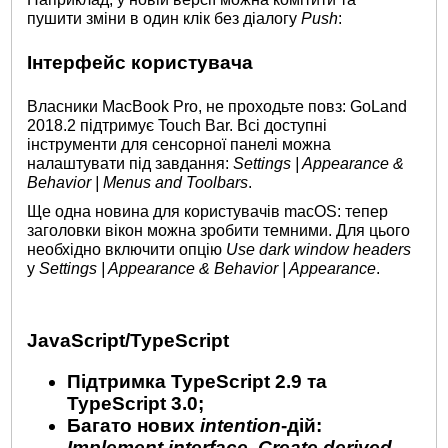
пушити зміни в один клік без діалогу
Push
:
Інтерфейс користувача
Власники MacBook Pro, не проходьте повз: GoLand
2018.2 підтримує Touch Bar. Всі доступні
інструменти для сенсорної панелі можна
налаштувати під завдання:
Settings | Appearance &
Behavior | Menus and Toolbars
.
Ще одна новина для користувачів macOS: тепер
заголовки вікон можна зробити темними. Для цього
необхідно включити опцію
Use dark window headers
у
Settings | Appearance & Behavior | Appearance
.
JavaScript/TypeScript
Підтримка TypeScript 2.9 та
TypeScript 3.0;
Багато нових
intention
-дій:
Implement interface
,
Create derived