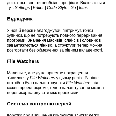
достатньо внести необхідні префікси. Включається
тут:
Settings | Editor | Code Style | Go | Інші
.
Відладчик
У новій версії налагоджувач підтримує точки
зупинки, що не потребують повного переривання
програми. Значення масивів, слайсів і словників
завантажуються ліниво, а структури тепер можна
розгортати без обмеження за рівнем вкладеності.
File Watchers
Маленьке, але дуже приємне покращення
з'явилося у
File Watchers
у цьому релізі. Раніше
потрібно було налаштовувати
File Watchers
під
кожен проект окремо, тепер налаштування можна
перевикористовувати між проектами.
Система контролю версій
Коротко про вирішення конфліктів злиття: легко