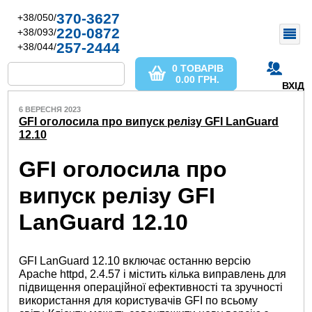
370-3627
+38/050/
220-0872
+38/093/
257-2444
+38/044/
0 ТОВАРІВ
0.00
ГРН.
ВХІД
6 ВЕРЕСНЯ 2023
GFI оголосила про випуск релізу GFI LanGuard
12.10
GFI оголосила про
випуск релізу GFI
LanGuard 12.10
GFI LanGuard 12.10 включає останню версію
Apache httpd, 2.4.57 і містить кілька виправлень для
підвищення операційної ефективності та зручності
використання для користувачів GFI по всьому