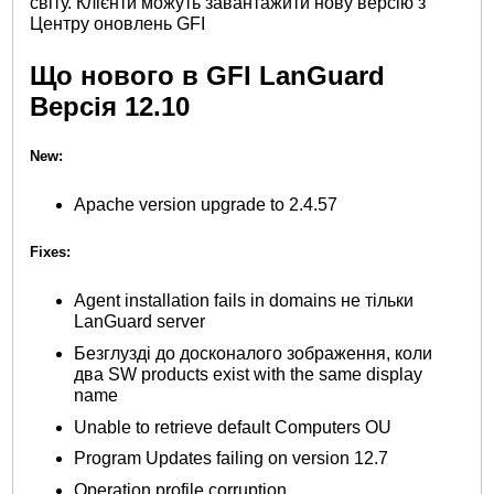
світу. Клієнти можуть завантажити нову версію з
Центру оновлень GFI
Що нового в GFI LanGuard
Версія 12.10
New:
Apache version upgrade to 2.4.57
Fixes:
Agent installation fails in domains не тільки
LanGuard server
Безглузді до досконалого зображення, коли
два SW products exist with the same display
name
Unable to retrieve default Computers OU
Program Updates failing on version 12.7
Operation profile corruption