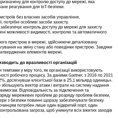
 призначену для контролю доступу до мережі, яка
ане реагування для IoT-безпеки.
истроїв без власних засобів управління,
 потрібні особливі засоби захисту.
et забезпечує контроль доступу до мережі для захисту
ені можливості видимості, контролю та автоматичного
ого пристрою в мережі, здійснюючи деталізовану
гування на зміну стану або поведінки пристрою. Завдяки
затверджених елементів мережі.
зводить до вразливості організацій
 темпами у міру того, як організації використовують
сті робочого процесу. За даними Gartner, з 2016 по 2021
 32%, досягнувши клієнтської бази в 25,1 мільярд одиниць».
о збільшують вектор атаки і витрати на систему надання
ь вимогам. Відповідальність за підключення та
озряду мережевих проблем до розряду проблем безпеки,
ери з безпеки повинні щоразу забезпечувати безпеку
лочинцям потрібен лише один відкритий порт, один
контрольована загроза, щоб уникнути всіх вжитих заходів