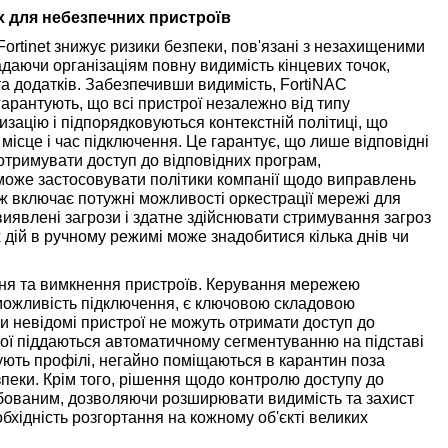
х для небезпечних пристроїв
ortinet знижує ризики безпеки, пов'язані з незахищеними
даючи організаціям повну видимість кінцевих точок,
та додатків. Забезпечивши видимість, FortiNAC
гарантують, що всі пристрої незалежно від типу
ацію і підпорядковуються контекстній політиці, що
місце і час підключення. Це гарантує, що лише відповідні
 отримувати доступ до відповідних програм,
C може застосовувати політики компанії щодо виправлень
ож включає потужні можливості оркестрації мережі для
иявлені загрози і здатне здійснювати стримування загроз
х дій в ручному режимі може знадобитися кілька днів чи
ня та вимкнення пристроїв. Керування мережею
можливість підключення, є ключовою складовою
оли невідомі пристрої не можуть отримати доступ до
рої піддаються автоматичному сегментуванню на підставі
ушують профілі, негайно поміщаються в карантин поза
еки. Крім того, рішення щодо контролю доступу до
абованим, дозволяючи розширювати видимість та захист
бхідність розгортання на кожному об'єкті великих