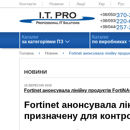
Контакти
Новини
Акції
Укр
Рус
370-
+38/050/
220-
+38/093/
257-
+38/044/
Каталог
Каталог
за категоріями ПЗ
по виробниках
›
›
Головна
Новини
Fortinet анонсувала лінійку прод
НОВИНИ
16 ВЕРЕСНЯ 2018
Fortinet анонсувала лінійку продуктів Forti
Fortinet анонсувала лі
призначену для контр