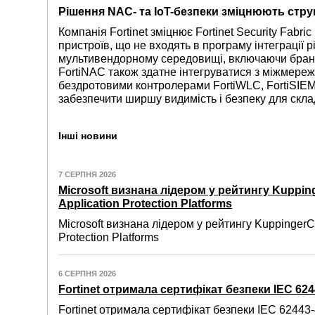
Рішення NAC- та IoT-безпеки зміцнюють струк
Компанія Fortinet зміцнює Fortinet Security Fab
пристроїв, що не входять в програму інтеграції 
мультивендорному середовищі, включаючи бранд
FortiNAC також здатне інтегруватися з міжмереж
бездротовими контролерами FortiWLC, FortiSIEM і 
забезпечити ширшу видимість і безпеку для скл
Інші новини
7 СЕРПНЯ 2026
Microsoft визнана лідером у рейтингу Kuppin
Application Protection Platforms
Microsoft визнана лідером у рейтингу KuppingerC
Protection Platforms
6 СЕРПНЯ 2026
Fortinet отримала сертифікат безпеки IEC 6244
Fortinet отримала сертифікат безпеки IEC 62443-4