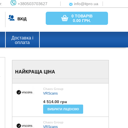
т:
+380503703627
info@itpro.ua
0 ТОВАРІВ
ВХІД
0.00
ГРН.
Доставка і
оплата
НАЙКРАЩА ЦІНА
Chaos Group
VRScans
4 514.00 грн
ВИБРАТИ ЛІЦЕНЗІЮ
Chaos Group
VRScans