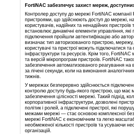
FortiNAC забезпечує захист мереж, доступни
Контролер доступу до мережі FortiNAC компанії F
пристроями, що здійснюють доступ до мережі, на
користувачів, надійних та ненадійних пристроїв 
встановлює динамічні елементи управління, які 
підключення пройшли автентифікацію або авториз
визначає тип авторизованого пристрою, мережу, 
користувачі та пристрої можуть підключатися та
інфраструктури та ресурсів. Крім того, FortiNA
та версій мікропрограм пристроїв. FortiNAC так
забезпечення автоматизованого реагування на в
за лічені секунди, коли на виконання аналогічни
тижнів.
У мережах безперервно здійснюється підключен
контролю доступу будь-якого пристрою, що має 
забезпечення цілісності мережі. Такий підхід, к
корпоративної інфраструктури, дозволені прист
політик і ролей, а підключені пристрої, які пор
межами мережі — стає основою комплексної безп
мережі FortiNAC є економічним та легко масшт
необмеженої кількості пристроїв та усуваючи нео
організацій.