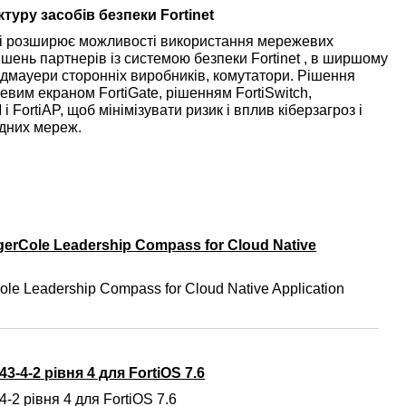
туру засобів безпеки Fortinet
ric і розширює можливості використання мережевих
рішень партнерів із системою безпеки Fortinet , в ширшому
мауери сторонніх виробників, комутатори. Рішення
евим екраном FortiGate, рішенням FortiSwitch,
FortiAP, щоб мінімізувати ризик і вплив кіберзагроз і
адних мереж.
gerCole Leadership Compass for Cloud Native
ole Leadership Compass for Cloud Native Application
3-4-2 рівня 4 для FortiOS 7.6
-2 рівня 4 для FortiOS 7.6