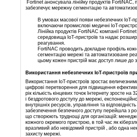
Fortinet анонсувала лінійку продуктів FortiNAC,
забезпечує мережну сегментацію та автоматизов
В умовах масової появи небезпечних IoT-пр
включаючи промислові медичні IoT-пристрої,
Лінійка продуктів FortiNAC компанії Fortin
середовища IoT-пристроїв та надає розшир
реагування.
FortiNAC проводить докладне профіль кожн
сегментацію мережі та автоматизоване реа
цьому кожен пристрій має доступ лише до 
Використання небезпечних IoT-пристроїв при
Використання IoT-пристроїв зростає величезними
цифрові перетворення для підвищення ефективно
рік кількість кінцевих точок Інтернету зросте на
і бездротового доступу до мережі, експоненційн
внутрішніх ресурсів, управління та відповідніст
забезпечення безпечного доступу перейшла з р
що створюють труднощі для організацій: менедж
кожного окремого пристрою, в той час як кіберз
вразливий або невідомий пристрій , або одна не
захисту мережі.