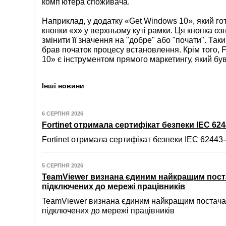
комп'ютера споживача.
Наприклад, у додатку «Get Windows 10», який гот
кнопки «x» у верхньому куті рамки. Ця кнопка озн
змінити її значення на "добре" або "почати". Та
брав початок процесу встановлення. Крім того, 
10» є інструментом прямого маркетингу, який був
Інші новини
6 СЕРПНЯ 2026
Fortinet отримала сертифікат безпеки IEC 6244
Fortinet отримала сертифікат безпеки IEC 62443-4
5 СЕРПНЯ 2026
TeamViewer визнана єдиним найкращим пост
підключених до мережі працівників
TeamViewer визнана єдиним найкращим постачал
підключених до мережі працівників