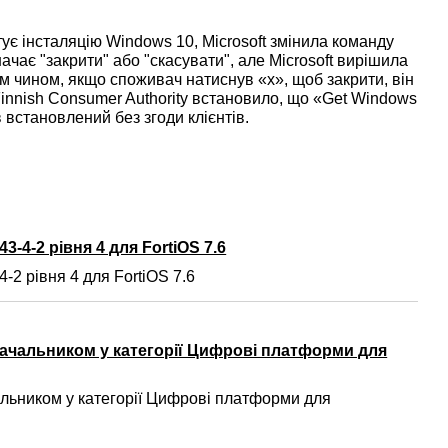
ує інсталяцію Windows 10, Microsoft змінила команду
ачає "закрити" або "скасувати", але Microsoft вирішила
ким чином, якщо споживач натиснув «x», щоб закрити, він
Finnish Consumer Authority встановило, що «Get Windows
 встановлений без згоди клієнтів.
3-4-2 рівня 4 для FortiOS 7.6
-2 рівня 4 для FortiOS 7.6
ачальником у категорії Цифрові платформи для
ьником у категорії Цифрові платформи для