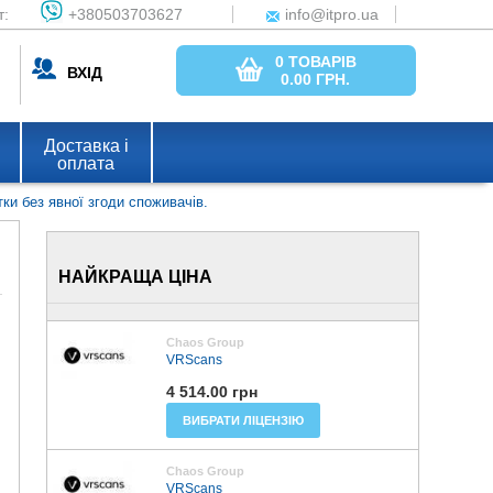
т:
+380503703627
info@itpro.ua
0 ТОВАРІВ
ВХІД
0.00
ГРН.
Доставка і
оплата
ки без явної згоди споживачів.
НАЙКРАЩА ЦІНА
Chaos Group
VRScans
4 514.00 грн
ВИБРАТИ ЛІЦЕНЗІЮ
Chaos Group
VRScans