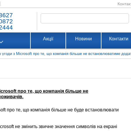
Контак
3627
0872
2444
Акції
Новини
Контакти
о угоди з Microsoft про те, що компанія більше не встановлюватиме додат
icrosoft про те, що компанія більше не
поживачів.
osoft про те, що компанія більше не буде встановлювати
crosoft не змінить звичне значення символів на екрані