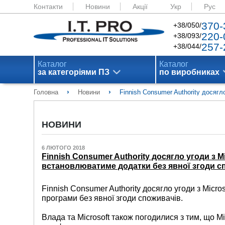
Контакти
Новини
Акції
Укр
Рус
370-
+38/050/
220-
+38/093/
257-
+38/044/
Каталог
Каталог
за категоріями ПЗ
по виробниках
›
›
Головна
Новини
Finnish Consumer Authority досягл
НОВИНИ
6 ЛЮТОГО 2018
Finnish Consumer Authority досягло угоди з M
встановлюватиме додатки без явної згоди с
Finnish Consumer Authority досягло угоди з Micr
програми без явної згоди споживачів.
Влада та Microsoft також погодилися з тим, що Mi