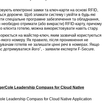
овують електронні замки та ключ-карти на основі RFID,
ься дорожче. Щоб зламати систему і увійти в будь-які
пити спеціальне програмне забезпечення та обладнання,
м необхідно отримати (або викрасти) RFID-карту, причому
о клієнта готелю, можна використовувати навіть стару.
ворюється на майстер-ключ, яким зазвичай користуються
ь-якого номеру. Як правило, після проникнення не
дувачам готелів не залишати цінні речі в номерах. Якщо
с дотримуватися його", - заявили експерти F-Secure.
gerCole Leadership Compass for Cloud Native
ole Leadership Compass for Cloud Native Application