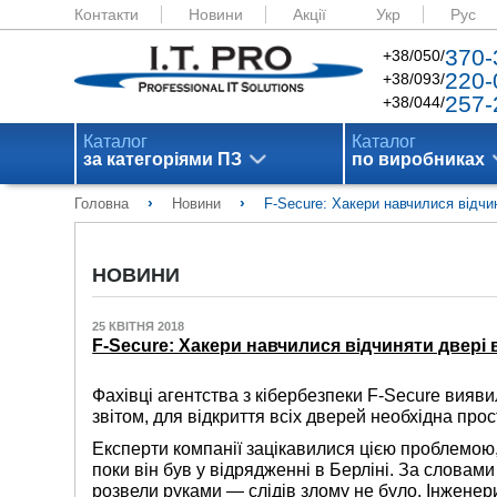
Контакти
Новини
Акції
Укр
Рус
370-
+38/050/
220-
+38/093/
257-
+38/044/
Каталог
Каталог
за категоріями ПЗ
по виробниках
›
›
Головна
Новини
F-Secure: Хакери навчилися відчин
НОВИНИ
25 КВІТНЯ 2018
F-Secure: Хакери навчилися відчиняти двері в
Фахівці агентства з кібербезпеки F-Secure виявил
звітом, для відкриття всіх дверей необхідна про
Експерти компанії зацікавилися цією проблемою, 
поки він був у відрядженні в Берліні. За словам
розвели руками — слідів злому не було. Інженер