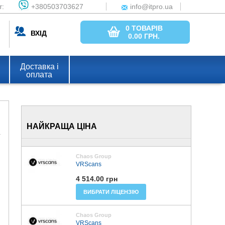
т:
+380503703627
info@itpro.ua
0 ТОВАРІВ
ВХІД
0.00
ГРН.
Доставка і
оплата
НАЙКРАЩА ЦІНА
Chaos Group
VRScans
4 514.00 грн
ВИБРАТИ ЛІЦЕНЗІЮ
Chaos Group
VRScans