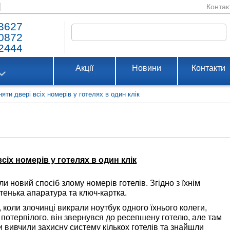
Контак
3627
0872
2444
Акції
Новини
Контакти
яти двері всіх номерів у готелях в один клік
сіх номерів у готелях в один клік
и новий спосіб злому номерів готелів. Згідно з їхнім
стенька апаратура та ключ-картка.
коли злочинці викрали ноутбук одного їхнього колеги,
и потерпілого, він звернувся до ресепшену готелю, але там
и вивчили захисну систему кількох готелів та знайшли