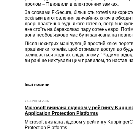
пролом – її виявили в електронних замках.
За словами F-Secure, більшість готелів використ
оскільки виготовлення звичайних ключів обходит
двері практично будь-якого готелю, потрібно ку
яке стоїть на барахолках пару сотень євро. Поті
вона необов'язково має бути записана на певног
Після нехитрих маніпуляцій простий ключ перет
працівники готелів, щоб отримати доступ до буд
залишається жодних слідів злому. "Радимо відві
ви раніше нехтували цим правилом, то настав ча
Інші новини
7 СЕРПНЯ 2026
Microsoft визнана лідером у рейтингу Kuppin
Application Protection Platforms
Microsoft визнана лідером у рейтингу KuppingerC
Protection Platforms