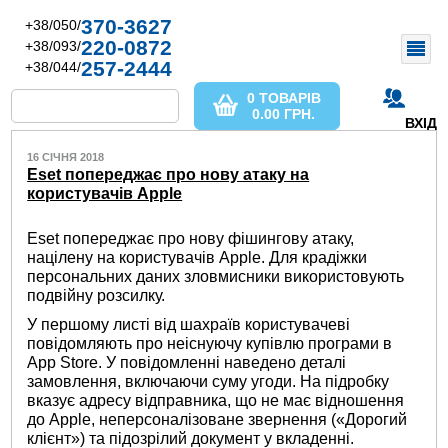
370-3627
+38/050/
220-0872
+38/093/
257-2444
+38/044/
0 ТОВАРІВ
0.00
ГРН.
ВХІД
16 СІЧНЯ 2018
Eset попереджає про нову атаку на
користувачів Apple
Eset попереджає про нову фішингову атаку,
націлену на користувачів Apple. Для крадіжки
персональних даних зловмисники використовують
подвійну розсилку.
У першому листі від шахраїв користувачеві
повідомляють про неіснуючу купівлю програми в
App Store. У повідомленні наведено деталі
замовлення, включаючи суму угоди. На підробку
вказує адресу відправника, що не має відношення
до Apple, неперсоналізоване звернення («Дорогий
клієнт») та підозрілий документ у вкладенні.