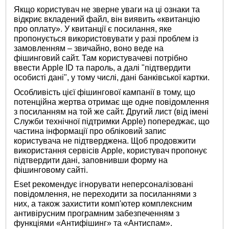
Якщо користувач не зверне уваги на ці ознаки та
відкриє вкладений файл, він виявить «квитанцію
про оплату». У квитанції є посилання, яке
пропонується використовувати у разі проблем із
замовленням – звичайно, воно веде на
фішинговий сайт. Там користувачеві потрібно
ввести Apple ID та пароль, а далі "підтвердити
особисті дані", у тому числі, дані банківської картки.
Особливість цієї фішингової кампанії в тому, що
потенційна жертва отримає ще одне повідомлення
з посиланням на той же сайт. Другий лист (від імені
Служби технічної підтримки Apple) попереджає, що
частина інформації про обліковий запис
користувача не підтверджена. Щоб продовжити
використання сервісів Apple, користувач пропонує
підтвердити дані, заповнивши форму на
фішинговому сайті.
Eset рекомендує ігнорувати неперсоналізовані
повідомлення, не переходити за посиланнями з
них, а також захистити комп'ютер комплексним
антивірусним програмним забезпеченням з
функціями «Антифішинг» та «Антиспам».